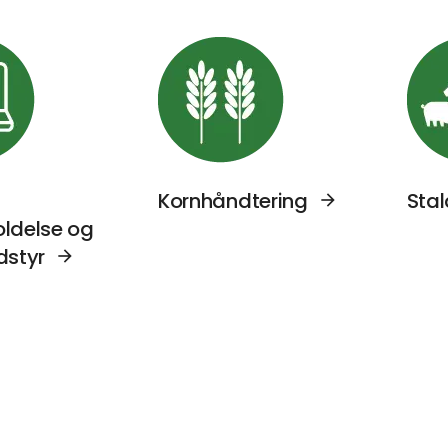
Se Agromek udstillere sektor: Værktøj, vedligeholdelse o
Se Agromek udstillere
Kornhåndtering
Sta
oldelse og
dstyr