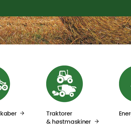
Se Agromek udstillere sektor: Markredskaber
Se Agromek udstillere
kaber
Traktorer
Ener
& høstmaskiner