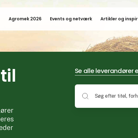
Agromek 2026
Events og netværk
Artikler og inspi
il
Se alle leverandører e
ører
deres
eder