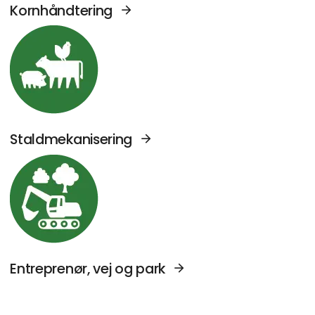
Kornhåndtering
Se Agromek udstillere sektor: Staldmekanise
Staldmekanisering
Se Agromek udstillere sektor: Entreprenør, v
Entreprenør, vej og park