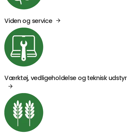
Viden og service
Se Agromek udstillere sektor: Værktøj, vedl
Værktøj, vedligeholdelse og teknisk udstyr
Se Agromek udstillere sektor: Kornhåndterin