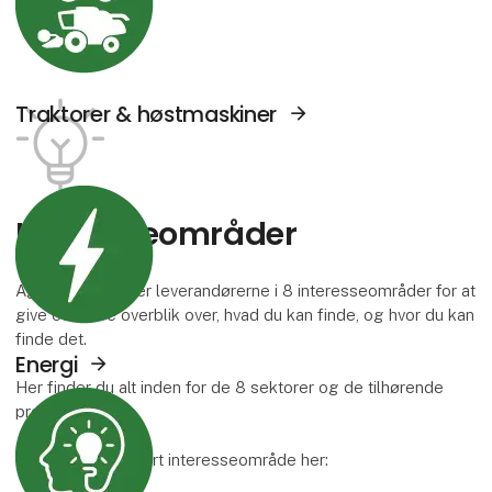
Traktorer & høstmaskiner
Se Agromek udstillere sektor: Energi
Interesse­områder
Agromek inddeler leverandørerne i 8 interesseområder for at
give et bedre overblik over, hvad du kan finde, og hvor du kan
finde det.
Energi
Her finder du alt inden for de 8 sektorer og de tilhørende
Se Agromek udstillere sektor: Viden og serv
produktgrupper.
Læs mere om hvert interesseområde her: