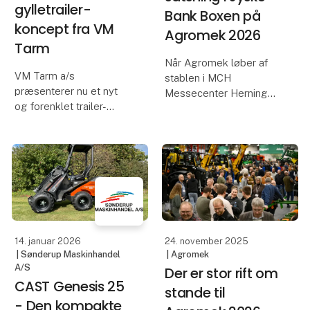
gylletrailer-
Bank Boxen på
koncept fra VM
Agromek 2026
Tarm
Når Agromek løber af
VM Tarm a/s
stablen i MCH
præsenterer nu et nyt
Messecenter Herning
og forenklet trailer-
den 24.–27. november,
koncept under navnet
går syv danske Case IH-
StarLine. Konceptet
forhandlere sammen om
henvender sig til kunder,
en stor fælles stand i
der ønsker en
Jyske Bank Boxen.
gennemtestet
gylletrailer i høj kvalitet
Bag satsningen står
og hurtig levering til
Sørensen og Ly
14. januar 2026
24. november 2025
| Sønderup Maskinhandel
| Agromek
A/S
Der er stor rift om
CAST Genesis 25
stande til
- Den kompakte