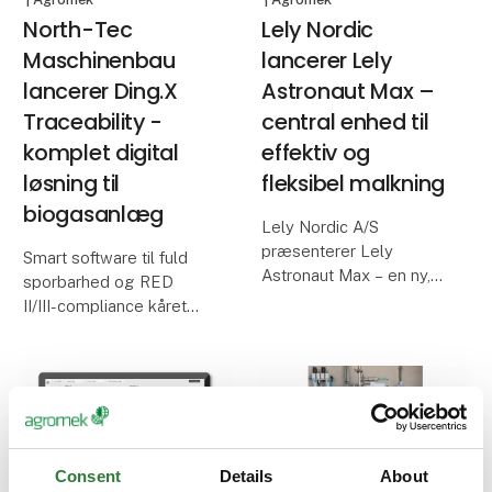
nemmere
North-Tec
Lely Nordic
Maschinenbau
lancerer Lely
lancerer Ding.X
Astronaut Max –
Traceability -
central enhed til
komplet digital
effektiv og
løsning til
fleksibel malkning
biogasanlæg
Lely Nordic A/S
præsenterer Lely
Smart software til fuld
Astronaut Max – en ny,
sporbarhed og RED
central enhed, der
II/III-compliance kåret
samler alle funktioner
som én-stjernet nyhed
omkring malkning,
til Agromek Stars 2025.
rengøring og
North-Tec
mælketransport i ét
Maschinenbau GmbH
system. Enheden
præsenterer Ding.X
forbinder staldens
Traceability - en
forskellige Lely
avanceret softwareløsn
Consent
Details
About