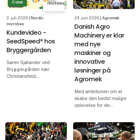
Case
effekt på hvede, når
driftsleder, Mads Møller
2. juli 2026
| Nordic
24. juni 2026
| Agromek
Ander
microbes
Danish Agro
Kundevideo -
Machinery er klar
SeedSpeed® hos
med nye
Bryggergården
maskiner og
innovative
Søren Sjølander ved
løsninger på
Bryggergården nær
Christiansfeld
Agromek
præsenterer deres
erfaringer med
Med ambitionen om at
SeedSpeed® i majs fra
skabe den bedst mulige
2025. De gode data fra
oplevelse for de
det år har betydet, at
besøgende er Danish
Søren nu har udvidet
Agro Machinery i fuld
brugen og planerne for
færd med
20
forberedelserne til
Agromek. Årets udgave