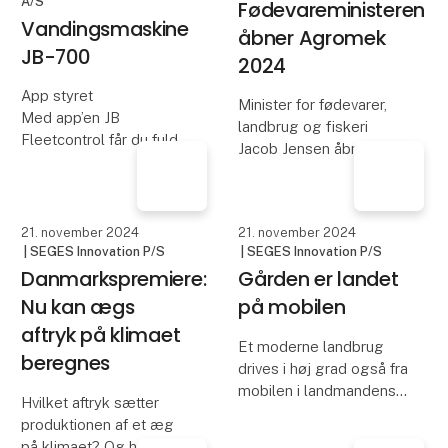
planteavlen, og derfor er
kraftig ramme - sik
konverterings
25. november 2024
22. november 2024
| WEKOAGRO Machinery
| Agromek
A/S
Fødevareministeren
Vandingsmaskine
åbner Agromek
JB-700
2024
App styret
Minister for fødevarer,
Med app’en JB
landbrug og fiskeri
Fleetcontrol får du fuld
Jacob Jensen åbner
kontrol over maskinen –
Agromek nu på tirsdag
du kan se på markkortet,
26. november. Efter
hvor maskinen befinder
åbningen venter fire
sig, og hvornår den er i
dage, hvor Agromek
land. Du kan ændre
kommer hele vejen rundt
vandmængden og
om landbruget med
hastigheden, start
hundredvis af