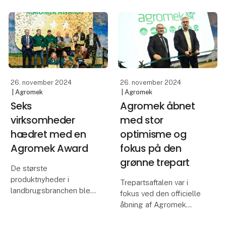
Nordeuropas største
rampen i de år, hvor
landbrugsmesse.
Nordeuropas største
Udstillere og
landbrugsmesse,
samarbejdspartnere
Agromek, ikke finder
glæder sig over de
sted. Online-udgaven af
flotte tal og fremhæver
p
samtidig den
26. november 2024
26. november 2024
| Agromek
| Agromek
Seks
Agromek åbnet
virksomheder
med stor
hædret med en
optimisme og
Agromek Award
fokus på den
grønne trepart
De største
produktnyheder i
Trepartsaftalen var i
landbrugsbranchen blev
fokus ved den officielle
fejret ved Agromek
åbning af Agromek
Award Show på
tirsdag formiddag, hvor
åbningsdagen af