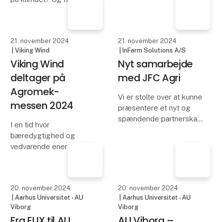
21. november 2024
21. november 2024
| SEGES Innovation P/S
| SEGES Innovation P/S
Danmarkspremiere:
Gården er landet
Nu kan ægs
på mobilen
aftryk på klimaet
Et moderne landbrug
beregnes
drives i høj grad også fra
mobilen i landmandens
Hvilket aftryk sætter
lomme: Der sker for
produktionen af et æg
øjeblikket en rivende
på klimaet? Og hvilken
udvikling i digitale
forskel gør det for
nyskabelser, som
produktaftrykket,
understøtter en
hvordan ægproducenten
balanceret
har indrettet sin
fødevareproduktion. Derf
produktion? Det er nu
muligt at se, fordi
brancheorgani
21. november 2024
21. november 2024
| Viking Wind
| InFarm Solutions A/S