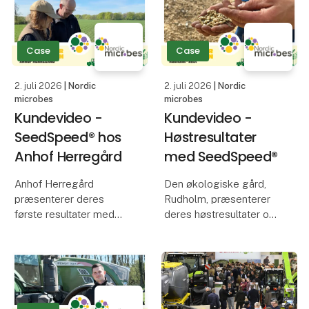
fortæller, hvordan de har
samarbejde mellem
valgt at arbejde videre
Danske Kartofler og
med produktet igen i
Nordeuropas største
Case
Case
2025.
landbrugsmesse, der
Få et indblik i
2. juli 2026
| Nordic
2. juli 2026
| Nordic
microbes
microbes
Kundevideo -
Kundevideo -
SeedSpeed® hos
Høstresultater
Anhof Herregård
med SeedSpeed®
Anhof Herregård
Den økologiske gård,
præsenterer deres
Rudholm, præsenterer
første resultater med
deres høstresultater og
biostimulanten,
erfaringer for
SeedSpeed®, i sæson
hestebønner behandlet
2025.
med biostimulanten,
SeedSpeed®, fra både
Få et indblik i, hvordan
2024 og 2025.
SeedSpeed® har haft en