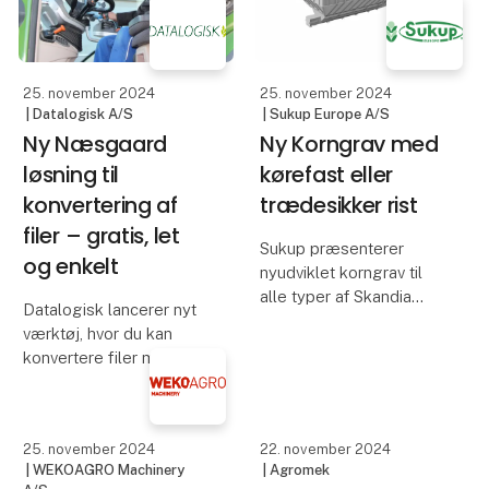
efterårssæsonen.
indeholder en kraftig
opgradering. Den nye
Registrer på mobilen!
app er moderne,
brugervenlig og endnu
25. november 2024
25. november 2024
mere ef
| Datalogisk A/S
| Sukup Europe A/S
Ny Næsgaard
Ny Korngrav med
løsning til
kørefast eller
konvertering af
trædesikker rist
filer – gratis, let
Sukup præsenterer
og enkelt
nyudviklet korngrav til
alle typer af Skandia
Datalogisk lancerer nyt
transportører.
værktøj, hvor du kan
konvertere filer med
Korngraven er
maskindata mellem
produceret med enten
formaterne ISOxml og
kørefast eller en
Shape-filer. Disse
trædesikker rist.
formater er de mest
brugte inden for
* Monteres ophængt i