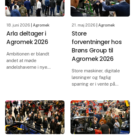
af Nordeuropas største
landbrugsmesse finder
s
18. juni 2026
| Agromek
21. maj 2026
| Agromek
Arla deltager i
Store
Agromek 2026
forventninger hos
Brøns Group til
Ambitionen er blandt
Agromek 2026
andet at møde
andelshaverne i nye
Store maskiner, digitale
omgivelser, når Arla i år
løsninger og faglig
deltager i Agromek. Alle
sparring er i vente på
er velkomne på standen,
Brøns Groups stand på
hvor de besøgende kan
årets Agromek, og
møde såvel folkevalgte
forventningerne til
som ansatte fra Arla, der
messen er høje hos
virksomheden, der som
noget nyt også
medbringer et br