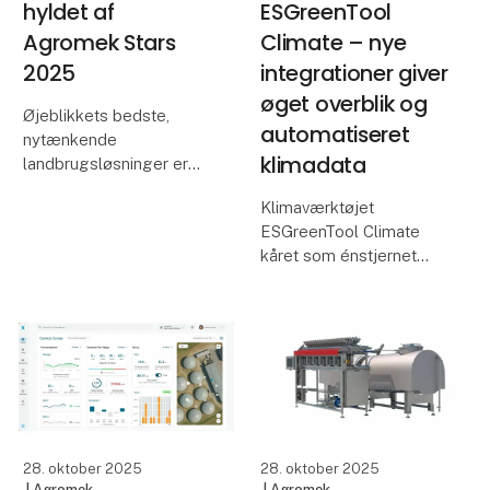
hyldet af
ESGreenTool
Agromek Stars
Climate – nye
2025
integrationer giver
øget overblik og
Øjeblikkets bedste,
automatiseret
nytænkende
klimadata
landbrugsløsninger er
netop blevet hædret af
Klimaværktøjet
den nye online-udgave
ESGreenTool Climate
af Agromek Stars.
kåret som énstjernet
Dommerudvalget og
nyhed til Agromek Stars
eksperterne fandt både
2025.
3-, 2- og 1-stjernede
nyheder blandt de ind
SEGES Innovation P/S
præsenterer en række
nye integrationer i
ESGreenTool Climate,
28. oktober 2025
28. oktober 2025
der gør det endnu
| Agromek
| Agromek