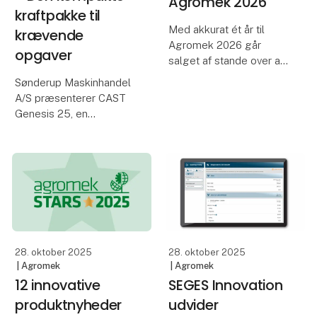
Agromek 2026
kraftpakke til
Med akkurat ét år til
krævende
Agromek 2026 går
opgaver
salget af stande over al
forventning, og
Sønderup Maskinhandel
Nordeuropas største
A/S præsenterer CAST
landbrugsmesse tegner
Genesis 25, en
dermed igen til at blive
minilæsser, der
en succes.
kombinerer styrke,
manøvredygtighed og
Udstillerne på Agromek
alsidighed i et kompakt
2026 har nu rese
design. Maskinen er
skabt til at levere
maksimal effektivitet,
28. oktober 2025
28. oktober 2025
| Agromek
| Agromek
12 innovative
SEGES Innovation
produktnyheder
udvider