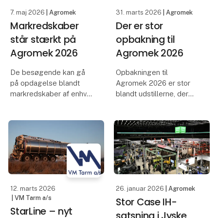
7. maj 2026
| Agromek
31. marts 2026
| Agromek
Markredskaber
Der er stor
står stærkt på
opbakning til
Agromek 2026
Agromek 2026
De besøgende kan gå
Opbakningen til
på opdagelse blandt
Agromek 2026 er stor
markredskaber af enhver
blandt udstillerne, der
slags, når Agromek
ser frem til fire
2026 slår dørene op i
udbytterige dage. Hos
Herning 24. november.
Nellemann Machinery,
Blandt udstillerne inden
Köckerling, SOLUS,
for denne sektor finder
HARDI og Multiva er man
man Scanregn, Brdr.
allerede nu langt i
Hols
planlægningen a
12. marts 2026
26. januar 2026
| Agromek
| VM Tarm a/s
Stor Case IH-
StarLine – nyt
satsning i Jyske