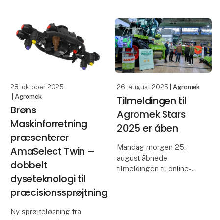
Agromek Stars 2025,
Agromek Stars 2025.
sikrer præcis fordeling
og maksimal udnyttelse
Brøns Maskinforretning
af handelsgødning.
ApS lancerer AmaXact –
en ny generation af
Brøns Maskinforretning
frekvensstyrede,
ApS lancerer
pulserende dyser
AutoSpread – e
(PWFM) fra A
28. oktober 2025
26. august 2025
| Agromek
| Agromek
Tilmeldingen til
Brøns
Agromek Stars
Maskinforretning
2025 er åben
præsenterer
Mandag morgen 25.
AmaSelect Twin –
august åbnede
dobbelt
tilmeldingen til online-
dyseteknologi til
udgaven af Agromek
præcisionssprøjtning
Stars, der har til formål at
hjælpe nyheder ud over
Ny sprøjteløsning fra
rampen i de år, hvor