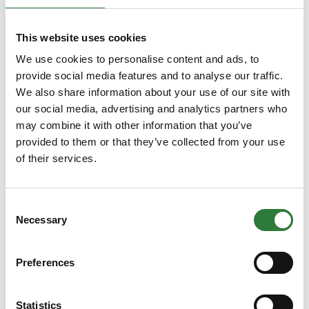
28. oktober 2025
28. oktober 2025
| Agromek
| Agromek
This website uses cookies
SEGES Innovation
Lely Nordic
We use cookies to personalise content and ads, to
tildeles to stjerner
lancerer
provide social media features and to analyse our traffic.
for ny
automatisk
We also share information about your use of our site with
dyrkningsjournal i
mælkefilter til
our social media, advertising and analytics partners who
CropManager
Astronaut-
may combine it with other information that you’ve
provided to them or that they’ve collected from your use
malkerobotter
Digital løsning, der
of their services.
optimerer planlægning
En ny filterløsning, som
og samarbejde, er kåret
er tildelt tre stjerner til
som tostjernet nyhed
Agromek Stars 2025,
Consent
ved Agromek Stars
reducerer arbejdstiden
Necessary
Selection
2025.
og eliminerer brugen af
filterposer.
SEGES Innovation P/S
Preferences
præsenterer en ny,
Lely Nordic A/S lancerer
forbedret visning af
et nyt, automatisk
Statistics
dyrkningsjournalen i Cro