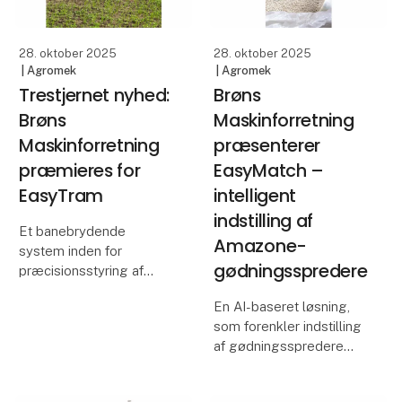
lancerer HFS – Hybrid F
Danmark) lancerer So
Easy-hjulvægte – et
28. oktober 2025
28. oktober 2025
| Agromek
| Agromek
Trestjernet nyhed:
Brøns
Brøns
Maskinforretning
Maskinforretning
præsenterer
præmieres for
EasyMatch –
EasyTram
intelligent
indstilling af
Et banebrydende
Amazone-
system inden for
gødningsspredere
præcisionsstyring af
plejespor specielt i
En AI-baseret løsning,
bakket terræn er kåret
som forenkler indstilling
som trestjernet nyhed
af gødningsspredere
ved Agromek Stars
med høj præcision, er
2025. EasyTram
kåret som tostjernet
modvirker både