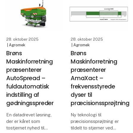
nyhed til Agromek Stars
jorderosion og øger
2025.
effektivitet
Brøns Maskinforretning
ApS introducerer
EasyMatch – en
28. oktober 2025
28. oktober 2025
| Agromek
| Agromek
Brøns
Brøns
Maskinforretning
Maskinforretning
præsenterer
præsenterer
AutoSpread –
AmaXact –
fuldautomatisk
frekvensstyrede
indstilling af
dyser til
gødningsspreder
præcisionssprøjtning
En datadrevet løsning,
Ny teknologi til
der er kåret som
præcisionssprøjtning er
tostjernet nyhed til
tildelt to stjerner ved