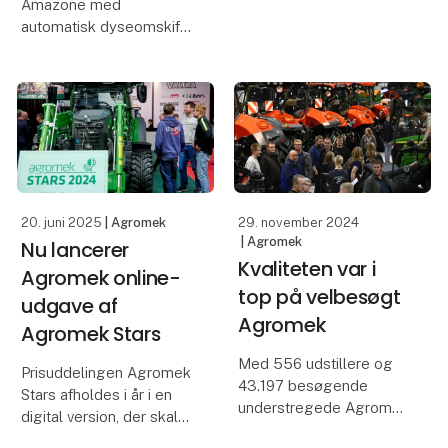
Amazone med
Nordeuropas største
automatisk dyseomskift
landbrugsmesse,
og kurvekontrol er kåret
Agromek, ikke fi
som enstjernet nyhed til
Agromek Stars 2025.
Brøns Maskinforretning
ApS lancerer AmaSelect
Twin – den nyeste gene
20. juni 2025
| Agromek
29. november 2024
| Agromek
Nu lancerer
Kvaliteten var i
Agromek online-
top på velbesøgt
udgave af
Agromek
Agromek Stars
Med 556 udstillere og
Prisuddelingen Agromek
43.197 besøgende
Stars afholdes i år i en
understregede Agromek
digital version, der skal
sin status som
hjælpe nyheder ud over