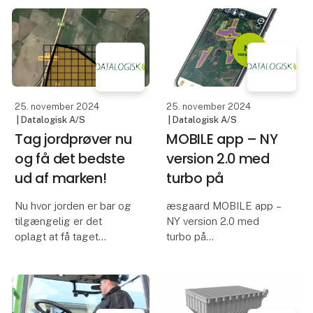
både fødevareministeren
Agromek. Nordeuropas
og messens formand
største landbrugsmesse
holdt positive og
finder sted i MCH
perspektivrige taler.
Messecenter Herning
Nordeuropas største
26.-29. november 2
landbrug
25. november 2024
25. november 2024
| Datalogisk A/S
| Datalogisk A/S
Tag jordprøver nu
MOBILE app – NY
og få det bedste
version 2.0 med
ud af marken!
turbo på
Nu hvor jorden er bar og
æsgaard MOBILE app –
tilgængelig er det
NY version 2.0 med
oplagt at få taget
turbo på
jordprøver i marken.
Samtidig er tiden også
Næsgaard MOBILE app
ideel til at kigge dræn
kommer nu i en helt ny
igennem, så du er klar til
version 2.0, som