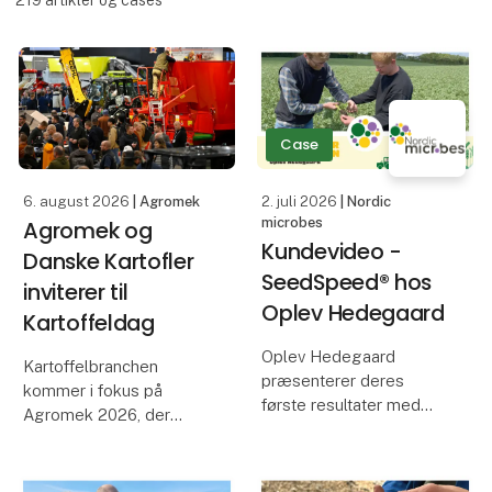
219
artikler og cases
Case
6. august 2026
| Agromek
2. juli 2026
| Nordic
microbes
Agromek og
Kundevideo -
Danske Kartofler
SeedSpeed® hos
inviterer til
Oplev Hedegaard
Kartoffeldag
Oplev Hedegaard
Kartoffelbranchen
præsenterer deres
kommer i fokus på
første resultater med
Agromek 2026, der
biostimulanten,
således danner ramme
SeedSpeed®, fra
om Kartoffeldagen. Det
sæsonen 2024, og
er resultatet af et nyt