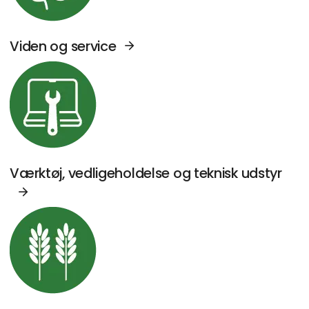
Viden og service
Se Agromek udstillere sektor: Værktøj, vedl
Værktøj, vedligeholdelse og teknisk udstyr
Se Agromek udstillere sektor: Kornhåndterin