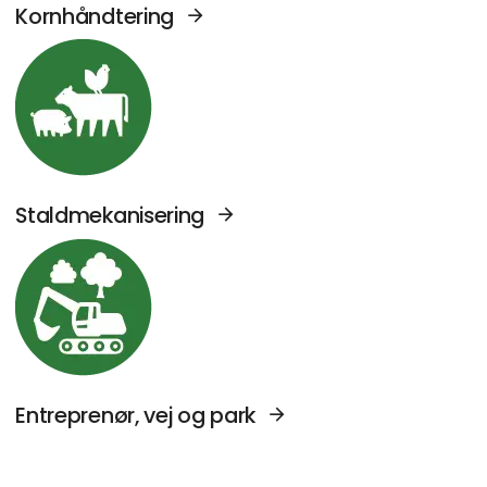
Kornhåndtering
Se Agromek udstillere sektor: Staldmekanise
Staldmekanisering
Se Agromek udstillere sektor: Entreprenør, v
Entreprenør, vej og park