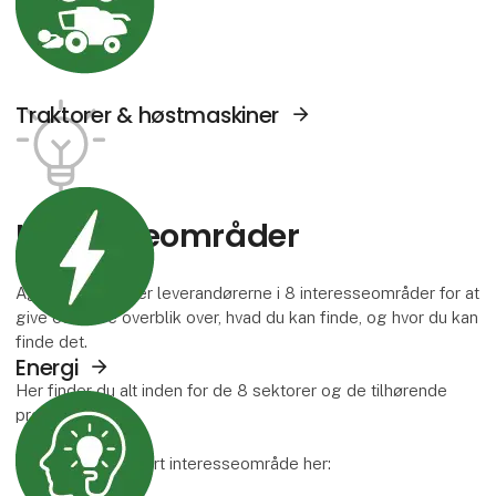
Traktorer & høstmaskiner
Se Agromek udstillere sektor: Energi
Interesse­områder
Agromek inddeler leverandørerne i 8 interesseområder for at
give et bedre overblik over, hvad du kan finde, og hvor du kan
finde det.
Energi
Her finder du alt inden for de 8 sektorer og de tilhørende
Se Agromek udstillere sektor: Viden og serv
produktgrupper.
Læs mere om hvert interesseområde her: