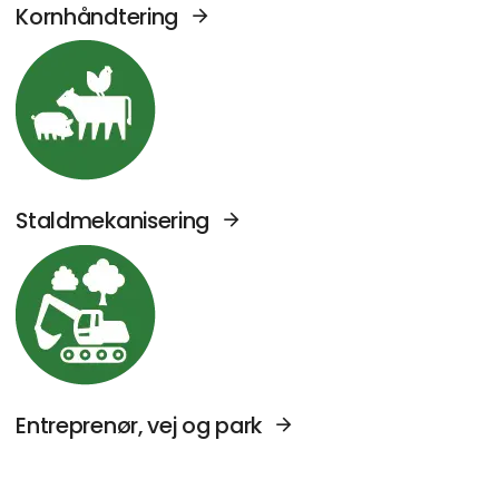
Kornhåndtering
Se Agromek udstillere sektor: Staldmekanise
Staldmekanisering
Se Agromek udstillere sektor: Entreprenør, v
Entreprenør, vej og park