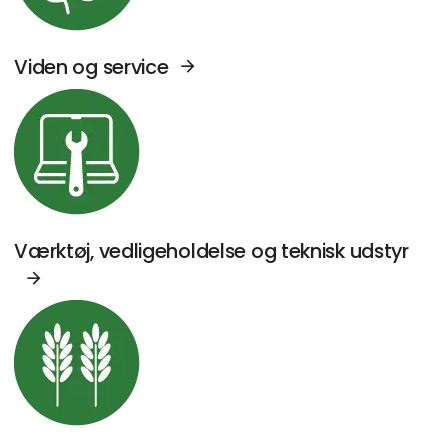
Viden og service
Se Agromek udstillere sektor: Værktøj, vedl
Værktøj, vedligeholdelse og teknisk udstyr
Se Agromek udstillere sektor: Kornhåndterin