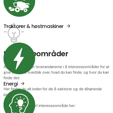
Traktorer & høstmaskiner
Se Agromek udstillere sektor: Energi
Interesse­områder
Agromek inddeler leverandørerne i 8 interesseområder for at
give et bedre overblik over, hvad du kan finde, og hvor du kan
finde det.
Energi
Her finder du alt inden for de 8 sektorer og de tilhørende
Se Agromek udstillere sektor: Viden og serv
produktgrupper.
Læs mere om hvert interesseområde her: