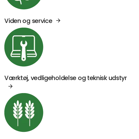
Viden og service
Se Agromek udstillere sektor: Værktøj, vedl
Værktøj, vedligeholdelse og teknisk udstyr
Se Agromek udstillere sektor: Kornhåndterin