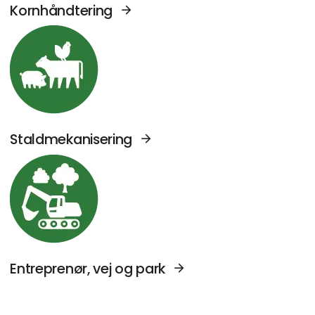
Kornhåndtering
Se Agromek udstillere sektor: Staldmekanise
Staldmekanisering
Se Agromek udstillere sektor: Entreprenør, v
Entreprenør, vej og park