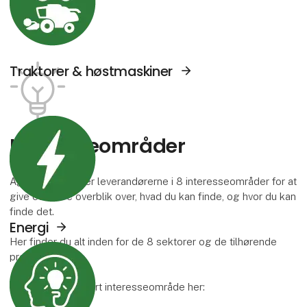
Traktorer & høstmaskiner
Se Agromek udstillere sektor: Energi
Interesse­områder
Agromek inddeler leverandørerne i 8 interesseområder for at
give et bedre overblik over, hvad du kan finde, og hvor du kan
finde det.
Energi
Her finder du alt inden for de 8 sektorer og de tilhørende
Se Agromek udstillere sektor: Viden og serv
produktgrupper.
Læs mere om hvert interesseområde her: