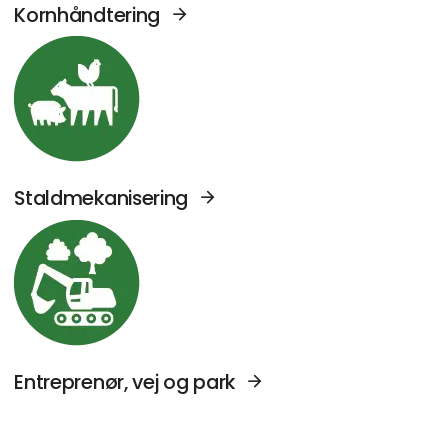
Kornhåndtering
Se Agromek udstillere sektor: Staldmekanise
Staldmekanisering
Se Agromek udstillere sektor: Entreprenør, v
Entreprenør, vej og park