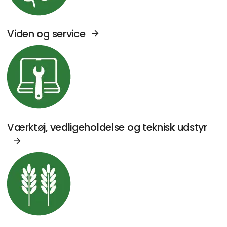
Viden og service
Se Agromek udstillere sektor: Værktøj, vedl
Værktøj, vedligeholdelse og teknisk udstyr
Se Agromek udstillere sektor: Kornhåndterin