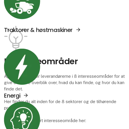
Traktorer & høstmaskiner
Se Agromek udstillere sektor: Energi
Interesse­områder
Agromek inddeler leverandørerne i 8 interesseområder for at
give et bedre overblik over, hvad du kan finde, og hvor du kan
finde det.
Energi
Her finder du alt inden for de 8 sektorer og de tilhørende
Se Agromek udstillere sektor: Viden og serv
produktgrupper.
Læs mere om hvert interesseområde her: