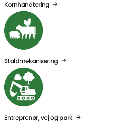
Kornhåndtering
Se Agromek udstillere sektor: Staldmekanise
Staldmekanisering
Se Agromek udstillere sektor: Entreprenør, v
Entreprenør, vej og park