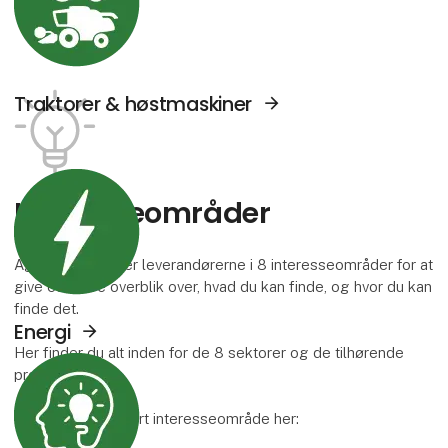
Traktorer & høstmaskiner
Se Agromek udstillere sektor: Energi
Interesse­områder
Agromek inddeler leverandørerne i 8 interesseområder for at
give et bedre overblik over, hvad du kan finde, og hvor du kan
finde det.
Energi
Her finder du alt inden for de 8 sektorer og de tilhørende
Se Agromek udstillere sektor: Viden og serv
produktgrupper.
Læs mere om hvert interesseområde her: