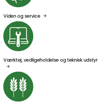
Viden og service
Se Agromek udstillere sektor: Værktøj, vedl
Værktøj, vedligeholdelse og teknisk udstyr
Se Agromek udstillere sektor: Kornhåndterin