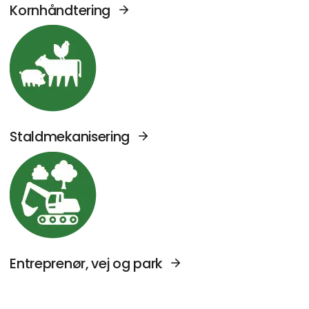
Kornhåndtering
Se Agromek udstillere sektor: Staldmekanise
Staldmekanisering
Se Agromek udstillere sektor: Entreprenør, v
Entreprenør, vej og park