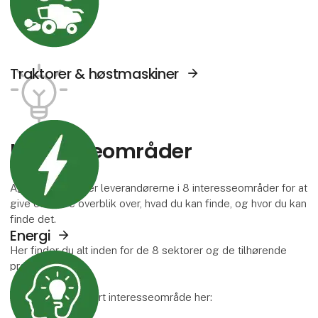
Traktorer & høstmaskiner
Se Agromek udstillere sektor: Energi
Interesse­områder
Agromek inddeler leverandørerne i 8 interesseområder for at
give et bedre overblik over, hvad du kan finde, og hvor du kan
finde det.
Energi
Her finder du alt inden for de 8 sektorer og de tilhørende
Se Agromek udstillere sektor: Viden og serv
produktgrupper.
Læs mere om hvert interesseområde her: