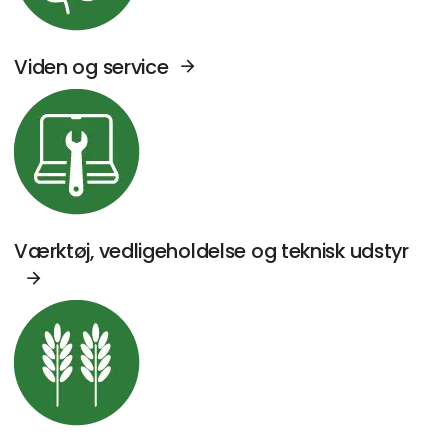
Viden og service
Se Agromek udstillere sektor: Værktøj, vedl
Værktøj, vedligeholdelse og teknisk udstyr
Se Agromek udstillere sektor: Kornhåndterin