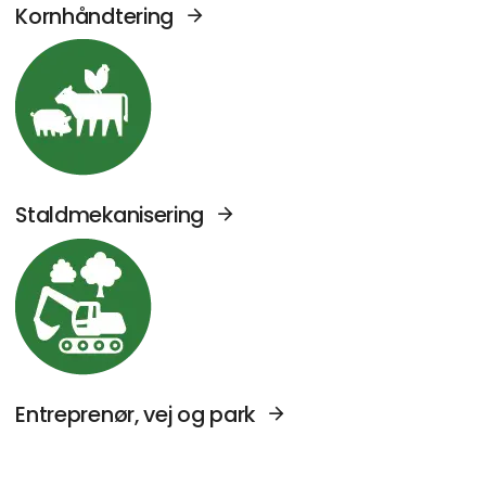
Kornhåndtering
Se Agromek udstillere sektor: Staldmekanise
Staldmekanisering
Se Agromek udstillere sektor: Entreprenør, v
Entreprenør, vej og park