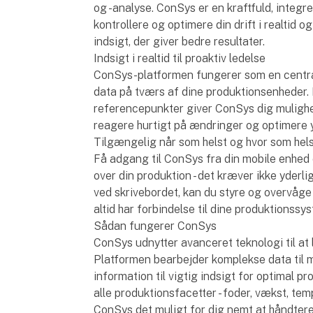
og -analyse. ConSys er en kraftfuld, integre
kontrollere og optimere din drift i realtid 
indsigt, der giver bedre resultater.
Indsigt i realtid til proaktiv ledelse
ConSys-platformen fungerer som en central 
data på tværs af dine produktionsenheder.
referencepunkter giver ConSys dig mulighe
reagere hurtigt på ændringer og optimere 
Tilgængelig når som helst og hvor som hel
Få adgang til ConSys fra din mobile enhed e
over din produktion - det kræver ikke yderl
ved skrivebordet, kan du styre og overvåge 
altid har forbindelse til dine produktionssy
Sådan fungerer ConSys
ConSys udnytter avanceret teknologi til at
Platformen bearbejder komplekse data til
information til vigtig indsigt for optimal p
alle produktionsfacetter - foder, vækst, te
ConSys det muligt for dig nemt at håndtere