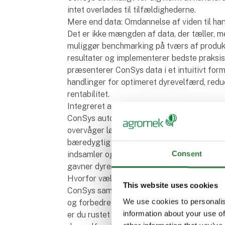
intet overlades til tilfældighederne.
Mere end data: Omdannelse af viden til ha
Det er ikke mængden af data, der tæller, m
muliggør benchmarking på tværs af produkt
resultater og implementerer bedste praksis
præsenterer ConSys data i et intuitivt form
handlinger for optimeret dyrevelfærd, redu
rentabilitet.
Integreret automatisering giver fuld kontro
ConSys automatiserer kritiske systemer, he
overvåger løbende produktionens miljø for a
bæredygtig drift. I stedet for at behandle 
Consent
indsamler og analyserer ConSys omfattende 
gavner dyrene og er i overensstemmelse 
Hvorfor vælge ConSys?
This website uses cookies
ConSys samler alle nøgletal i en enkelt pla
We use cookies to personalis
og forbedre alle aspekter af husdyrprodukt
information about your use of
er du rustet til at træffe præcise, rettidig