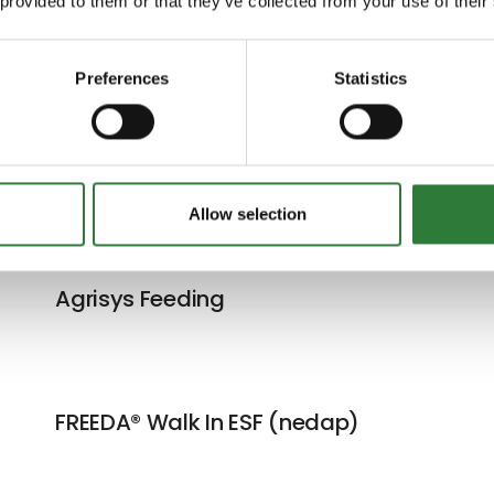
 provided to them or that they’ve collected from your use of their
uktion ikke kun er rentabel, men også
- din partner til datadrevet succes i
Preferences
Statistics
Allow selection
Agrisys Feeding
FREEDA® Walk In ESF (nedap)