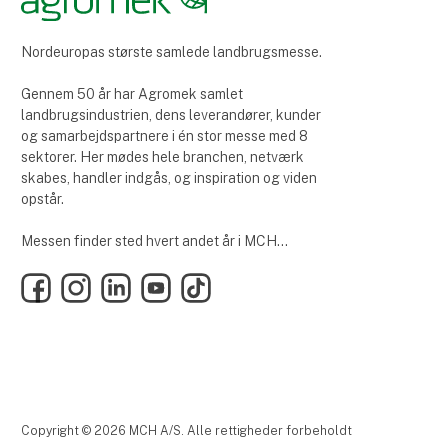
Nordeuropas største samlede landbrugsmesse.
Gennem 50 år har Agromek samlet
landbrugsindustrien, dens leverandører, kunder
og samarbejdspartnere i én stor messe med 8
sektorer. Her mødes hele branchen, netværk
skabes, handler indgås, og inspiration og viden
opstår.
Messen finder sted hvert andet år i MCH
Messecenter Herning.
Facebook
Instagram
LinkedIn
YouTube
TikTok
Copyright © 2026 MCH A/S. Alle rettigheder forbeholdt