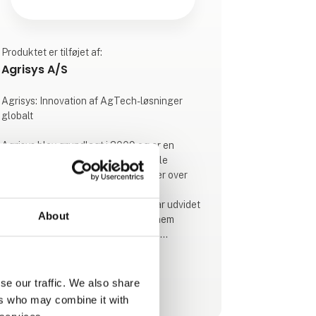
Produktet er tilføjet af:
Agrisys A/S
Agrisys: Innovation af AgTech-løsninger
globalt
Agrisys blev grundlagt i 2009 og er en
pålidelig leverandør til professionelle
producenter, avlere og testfaciliteter over
hele verden.
Vi er baseret i Skandinavien, men har udvidet
About
vores globale tilstedeværelse gennem
partnerskaber og projekter på flere
kontinenter.
I 2023 slog Agrisys sig sammen med
se our traffic. We also share
Se profil
AgriHub Inc. fra Canada og overtog Nedap
ers who may combine it with
Pig Division. Sammen omdøbte vi sortimentet