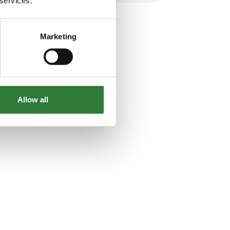
 services.
til FREEDA Solutions og udvidede vores
tilbud til at omfatte Europa, Asien, Afrika,
Nord- og Sydamerika samt Australien.
Marketing
HVAD VI GØR:
Vi specialiserer o
Allow all