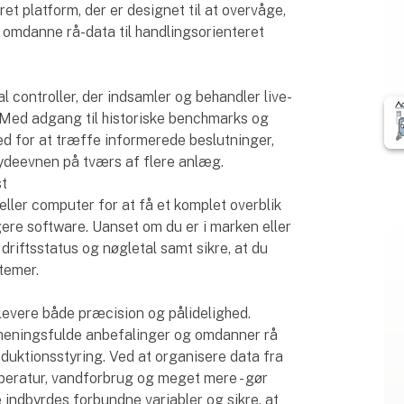
ret platform, der er designet til at overvåge,
og omdanne rå-data til handlingsorienteret
controller, der indsamler og behandler live-
 Med adgang til historiske benchmarks og
d for at træffe informerede beslutninger,
ydeevnen på tværs af flere anlæg.
st
ller computer for at få et komplet overblik
igere software. Uanset om du er i marken eller
driftsstatus og nøgletal samt sikre, at du
stemer.
 levere både præcision og pålidelighed.
 meningsfulde anbefalinger og omdanner rå
roduktionsstyring. Ved at organisere data fra
mperatur, vandforbrug og meget mere - gør
 indbyrdes forbundne variabler og sikre, at