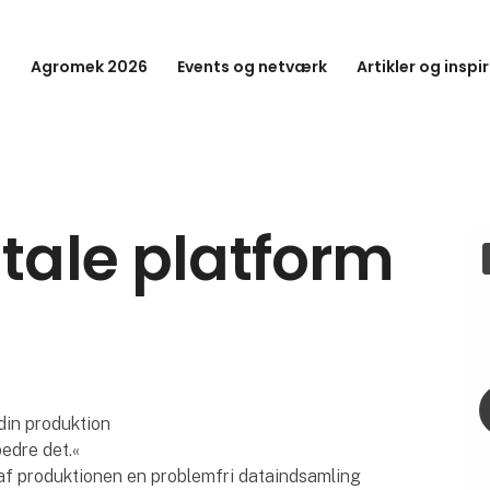
Agromek 2026
Events og netværk
Artikler og inspi
itale platform
din produktion
bedre det.«
 af produktionen en problemfri dataindsamling