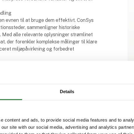
ndling
en evnen til at bruge dem effektivt. ConSys
ionssteder, sammenligner historiske
. Med alle relevante oplysninger strømlinet
at, der forenkler komplekse målinger til klare
ceret miljøpåvirkning og forbedret
l
runder fodring, velfærd og vejning, og
t understøtte en pålidelig, effektiv og
indbyrdes forbundne faktorer hver for sig,
Details
data for at sikre et optimeret miljø, der
med bæredygtighedsmålene.
tform og giver dig mulighed for at kontrollere
e content and ads, to provide social media features and to analy
ionen. Med en integreret, datadrevet tilgang
 our site with our social media, advertising and analytics partn
e beslutninger, der øger både produktivitet og