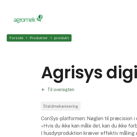
Forside
Produkter
produkt
Agrisys dig
Til oversigten
Staldmekanisering
ConSys-platformen: Nøglen til præcision i 
»Hvis du ikke kan måle det, kan du ikke for
I husdyrproduktion kræver effektiv måling