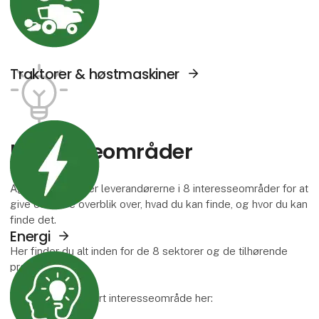
Traktorer & høstmaskiner
Se Agromek udstillere sektor: Energi
Interesse­områder
Agromek inddeler leverandørerne i 8 interesseområder for at
give et bedre overblik over, hvad du kan finde, og hvor du kan
finde det.
Energi
Her finder du alt inden for de 8 sektorer og de tilhørende
Se Agromek udstillere sektor: Viden og serv
produktgrupper.
Læs mere om hvert interesseområde her: