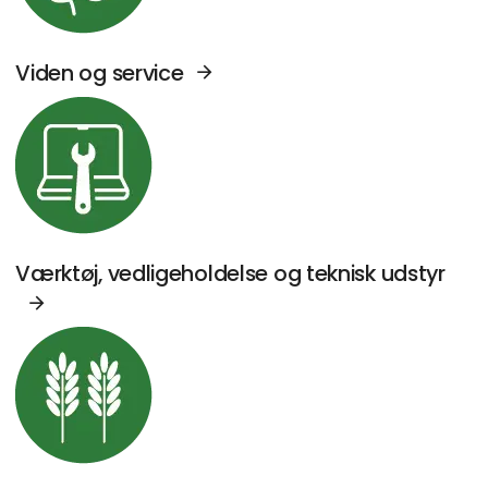
Viden og service
Se Agromek udstillere sektor: Værktøj, vedl
Værktøj, vedligeholdelse og teknisk udstyr
Se Agromek udstillere sektor: Kornhåndterin