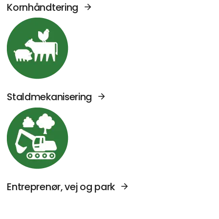
Kornhåndtering
Se Agromek udstillere sektor: Staldmekanise
Staldmekanisering
Se Agromek udstillere sektor: Entreprenør, v
Entreprenør, vej og park