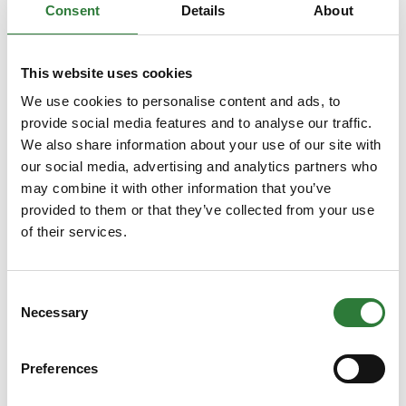
Consent
Details
About
6. august 2026
| Agromek
This website uses cookies
Agromek og Danske Kartofler inviterer
We use cookies to personalise content and ads, to
til Kartoffeldag
provide social media features and to analyse our traffic.
We also share information about your use of our site with
Kartoffelbranchen kommer i fokus på Agromek 2026,
der således danner ramme om Kartoffeldagen. Det er
our social media, advertising and analytics partners who
resultatet af et nyt samarbejde mellem Danske
may combine it with other information that you’ve
Kartofler og Nordeuropas største landbrugsmesse,
provided to them or that they’ve collected from your use
der
of their services.
Consent
Necessary
Selection
Preferences