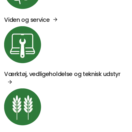
Viden og service
Se Agromek udstillere sektor: Værktøj, vedl
Værktøj, vedligeholdelse og teknisk udstyr
Se Agromek udstillere sektor: Kornhåndterin