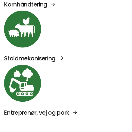
Kornhåndtering
Se Agromek udstillere sektor: Staldmekanise
Staldmekanisering
Se Agromek udstillere sektor: Entreprenør, v
Entreprenør, vej og park