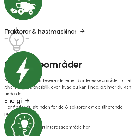
Traktorer & høstmaskiner
Se Agromek udstillere sektor: Energi
Interesse­områder
Agromek inddeler leverandørerne i 8 interesseområder for at
give et bedre overblik over, hvad du kan finde, og hvor du kan
finde det.
Energi
Her finder du alt inden for de 8 sektorer og de tilhørende
Se Agromek udstillere sektor: Viden og serv
produktgrupper.
Læs mere om hvert interesseområde her: