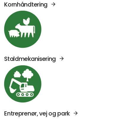
Kornhåndtering
Se Agromek udstillere sektor: Staldmekanise
Staldmekanisering
Se Agromek udstillere sektor: Entreprenør, v
Entreprenør, vej og park