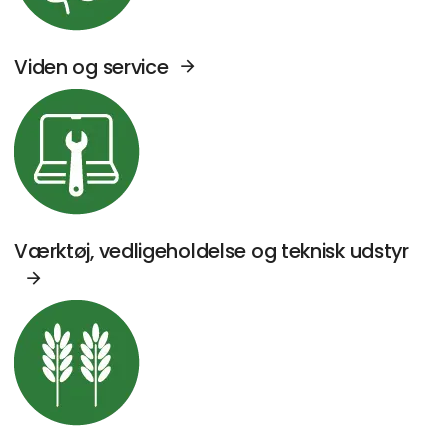
Viden og service
Se Agromek udstillere sektor: Værktøj, vedl
Værktøj, vedligeholdelse og teknisk udstyr
Se Agromek udstillere sektor: Kornhåndterin