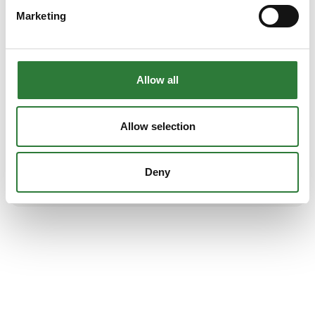
Ekspert i flishuggere siden 1980
Marketing
Linddana har udviklet, produceret og solgt de velkendte TP
flishuggere siden 1980, og står i dag som en af verdens
førende på området. Linddana A/S er danskejet og leverer et
bredt udvalg af funktionelle og driftssikre flishuggere til
såvel landskabspleje som biomasseproduktion.
Allow all
TP flishuggere er innovative med stor brugervenlighed,
robust design og høj effektivitet. Flishuggerne har et højt
Allow selection
sikkerhedsniveau og er udviklet med fokus på miljøhensyn
og brændstoføkonomi.
Deny
Se profil