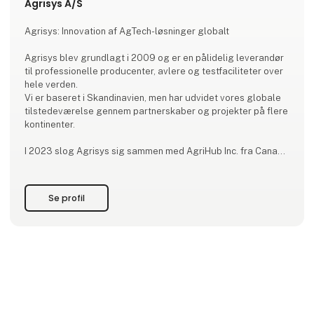
Agrisys A/S
Agrisys: Innovation af AgTech-løsninger globalt
Agrisys blev grundlagt i 2009 og er en pålidelig leverandør
til professionelle producenter, avlere og testfaciliteter over
hele verden.
Vi er baseret i Skandinavien, men har udvidet vores globale
tilstedeværelse gennem partnerskaber og projekter på flere
kontinenter.
I 2023 slog Agrisys sig sammen med AgriHub Inc. fra Canada
og overtog Nedap Pig Division. Sammen omdøbte vi
sortimentet til FREEDA Solutions og udvidede vores tilbud til
at omfatte Europa, Asien, Afrika, Nord- og Sydamerika samt
Se profil
Australien.
HVAD VI GØR:
Vi specialiserer o