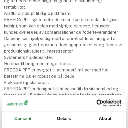
og forbedre besætningens generelle sundhed og
rentabilitet.
Kraftfuld indsigt til dig og dit team:
FREEDA PPT-systemet indsamler ikke bare data; det giver
indsigt, som kan deles med vigtige partnere, herunder
kunder, dyrlæger, avlsorganisationer og foderleverandører.
Dataene kan hjælpe dig med at opretholde en høj grad af
gennemsigtighed, optimere fodringsprotokoller og fremvise
produktionskvalitet til interessenter.
Systemets højdepunkter:
Holdbar til brug med meget trafik:
FREEDA PPT er bygget til at modstå miljøer med høj
belastning og er robust og pålidelig.
Fleksibel og skalerbar:
FREEDA PPT er designet til at passe til din virksomhed og
fodrer op til 15 grise i én sti og kan tilgås via pc, smartphone
eller tablet.
Øjeblikkelig datatilgængelighed og rangordning:
FREEDA PPT rangerer grisene ud fra deres daglige
Consent
Details
About
præstationer og giver et øjebliksbillede af
besætningsdynamikken i realtid.