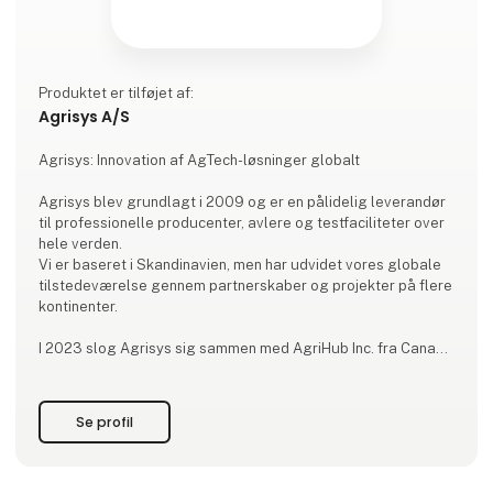
Produktet er tilføjet af:
Agrisys A/S
Agrisys: Innovation af AgTech-løsninger globalt
Agrisys blev grundlagt i 2009 og er en pålidelig leverandør
til professionelle producenter, avlere og testfaciliteter over
hele verden.
Vi er baseret i Skandinavien, men har udvidet vores globale
tilstedeværelse gennem partnerskaber og projekter på flere
kontinenter.
I 2023 slog Agrisys sig sammen med AgriHub Inc. fra Canada
og overtog Nedap Pig Division. Sammen omdøbte vi
sortimentet til FREEDA Solutions og udvidede vores tilbud til
at omfatte Europa, Asien, Afrika, Nord- og Sydamerika samt
Se profil
Australien.
HVAD VI GØR: