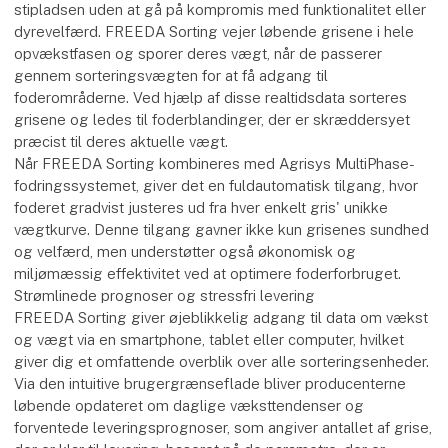
stipladsen uden at gå på kompromis med funktionalitet eller
dyrevelfærd. FREEDA Sorting vejer løbende grisene i hele
opvækstfasen og sporer deres vægt, når de passerer
gennem sorteringsvægten for at få adgang til
foderområderne. Ved hjælp af disse realtidsdata sorteres
grisene og ledes til foderblandinger, der er skræddersyet
præcist til deres aktuelle vægt.
Når FREEDA Sorting kombineres med Agrisys MultiPhase-
fodringssystemet, giver det en fuldautomatisk tilgang, hvor
foderet gradvist justeres ud fra hver enkelt gris' unikke
vægtkurve. Denne tilgang gavner ikke kun grisenes sundhed
og velfærd, men understøtter også økonomisk og
miljømæssig effektivitet ved at optimere foderforbruget.
Strømlinede prognoser og stressfri levering
FREEDA Sorting giver øjeblikkelig adgang til data om vækst
og vægt via en smartphone, tablet eller computer, hvilket
giver dig et omfattende overblik over alle sorteringsenheder.
Via den intuitive brugergrænseflade bliver producenterne
løbende opdateret om daglige væksttendenser og
forventede leveringsprognoser, som angiver antallet af grise,