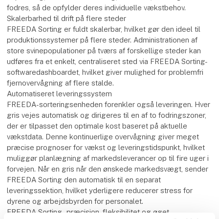
fodres, så de opfylder deres individuelle vækstbehov.
Skalerbarhed til drift på flere steder
FREEDA Sorting er fuldt skalerbar, hvilket gør den ideel til
produktionssystemer på flere steder. Administrationen af
store svinepopulationer på tværs af forskellige steder kan
udføres fra et enkelt, centraliseret sted via FREEDA Sorting-
softwaredashboardet, hvilket giver mulighed for problemfri
fjernovervågning af flere stalde.
Automatiseret leveringssystem
FREEDA-sorteringsenheden forenkler også leveringen. Hver
gris vejes automatisk og dirigeres til en af to fodringszoner,
der er tilpasset den optimale kost baseret på aktuelle
vækstdata. Denne kontinuerlige overvågning giver meget
præcise prognoser for vækst og leveringstidspunkt, hvilket
muliggør planlægning af markedsleverancer op til fire uger i
forvejen. Når en gris når den ønskede markedsvægt, sender
FREEDA Sorting den automatisk til en separat
leveringssektion, hvilket yderligere reducerer stress for
dyrene og arbejdsbyrden for personalet.
FREEDA Sorting - præcision, fleksibilitet og øget