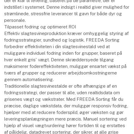
der er klar til levering, baseret på de parametre, der er
indstillet i systemet. Denne indsigt i realtid giver mulighed for
strømlinede, stressfrie leverancer til gavn for både dyr og
personale.
Tilpasset fodring og optimeret ROI
Effektiv slagtesvineproduktion kræver omhyggelig styring af
fodringsstrategier, sundhed og logistik. FREEDA Sorting
forbedrer effektiviteten i din slagtesvinestald ved at
muliggøre individuel fodring inden for grupper, baseret på
hver enkelt gris' vægt. Denne skræddersyede tilgang
maksimerer fodereffektiviteten, muliggør ensartet vækst på
tværs af grupper og reducerer arbejdsomkostningerne
gennem automatisering.
Traditionelle slagtesvinestalde er ofte afhængige af en
fodringsstrategi, der passer til alle, uden realtidsdata om
grisenes vægt og vækstrater. Med FREEDA Sorting får du
præcise, daglige vækstdata, der muliggør responsiv fodring,
hjælper med at reducere foderspild, øger væksten og gør
leveringsplanlægningen mere præcis. Manuel sortering ved
hjælp af visuel vægtvurdering hører fortiden til og erstattes
af pålidelig, datadrevet sortering, der sikrer, at alle grise