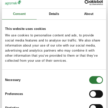
produktivitet
FREEDA Sorting håndterer slutfasen af svineproduktionen
ved at levere vækstdata i realtid og præcise foderjusteringer.
Consent
Details
About
Dette system gør det muligt for producenterne at opfylde de
enkelte grises behov inden for gruppeindstillinger, hvilket
forbedrer vækstkonsistensen og optimerer
This website uses cookies
fodereffektiviteten. Med automatiseret sortering og levering
We use cookies to personalise content and ads, to provide
understøtter FREEDA Sorting problemfri logistik, reducerer
social media features and to analyse our traffic. We also share
arbejdsbyrden og hjælper med at opnå bedre
information about your use of our site with our social media,
produktionsresultater på tværs af flere driftssteder.
advertising and analytics partners who may combine it with
Uanset om du driver en mindre produktion eller et
other information that you’ve provided to them or that they’ve
produktionssystem med flere produktionssteder, leverer
collected from your use of their services.
FREEDA Sorting de data, den fleksibilitet og den
skalerbarhed, der skal til for at bringe din
Consent
slagtesvineproduktion op på næste niveau.
Necessary
Selection
Flere produkter fra Agrisys A/S
Preferences
Statistics