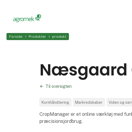
Forside
Produkter
produkt
Næsgaard 
Til oversigten
Kornhåndtering
Markredskaber
Viden og ser
CropManager er et online værktøj med funkt
præcisionsjordbrug.