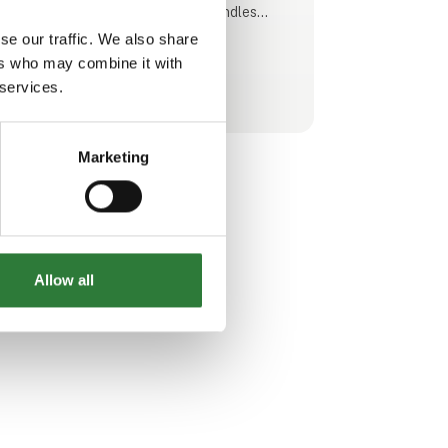
svenske og polske markeder forhandles
produkterne også i andre dele af Europa.
se our traffic. We also share
ers who may combine it with
Management er i dag en helt central del af et
Se profil
 services.
moderne landbrug. Uanset om du driver et
større eller mindre landbrug, har pasnings-
eller forpagtningsaftaler eller e
Marketing
Allow all