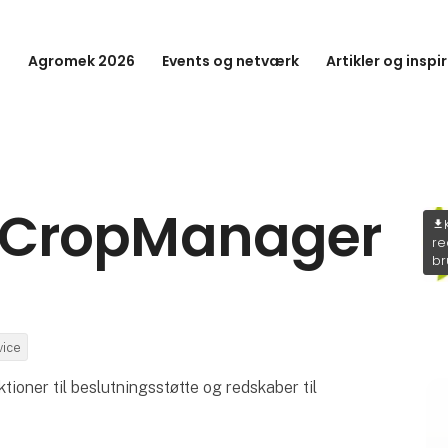
Agromek 2026
Events og netværk
Artikler og inspi
CropManager
download
re
br
vice
ioner til beslutningsstøtte og redskaber til