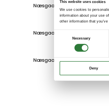
This website uses cookies
Næsgaard SOIL
We use cookies to personalis
information about your use of
other information that you’ve
Næsgaard MARKKORT
Consent
Necessary
Selection
Næsgaard MOBILE
Deny