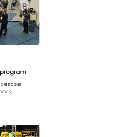
r
tsprogram
rdeuropas
omek,
gt
. De flere
såle