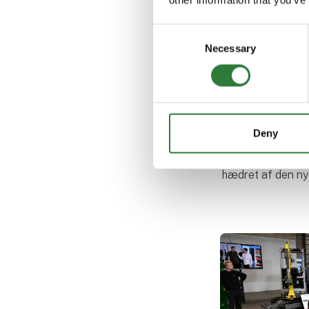
Consent
Necessary
Selection
28. oktober 2025
12 innovativ
hyldet af Ag
Deny
Øjeblikkets beds
landbrugsløsning
hædret af den ny
Agromek Stars. 
eksperterne fandt
stjernede nyheder