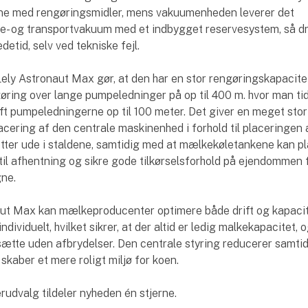
rne med rengøringsmidler, mens vakuumenheden leverer det
- og transportvakuum med et indbygget reservesystem, så dr
etid, selv ved tekniske fejl.
ly Astronaut Max gør, at den har en stor rengøringskapacite
øring over lange pumpeledninger på op til 400 m. hvor man tid
ft pumpeledningerne op til 100 meter. Det giver en meget stor
placering af den centrale maskinenhed i forhold til placeringen 
ter ude i staldene, samtidig med at mælkekøletankene kan p
d til afhentning og sikre gode tilkørselsforhold på ejendommen 
gne.
ut Max kan mælkeproducenter optimere både drift og kapacit
ndividuelt, hvilket sikrer, at der altid er ledig malkekapacitet, 
sætte uden afbrydelser. Den centrale styring reducerer samti
skaber et mere roligt miljø for koen.
dvalg tildeler nyheden én stjerne.