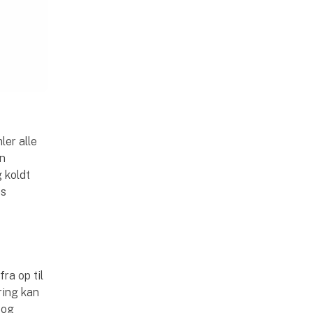
ler alle
en
 koldt
es
a op til
ring kan
 og