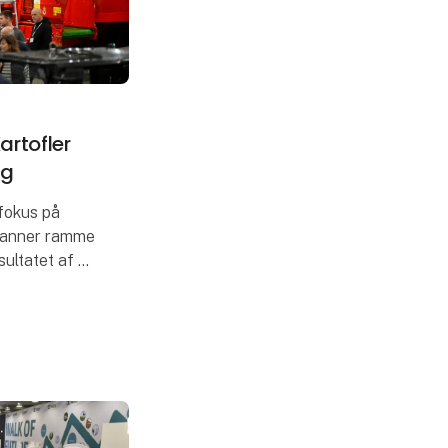
rtofler
ag
fokus på
danner ramme
ultatet af et
e Kartofler
dbrugsmesse,