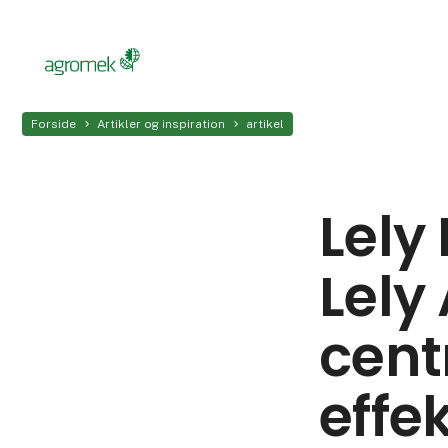
Forside
Artikler og inspiration
artikel
Lely
Lely
cent
effek