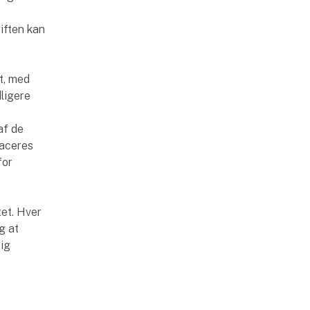
iften kan
t, med
ligere
af de
laceres
for
et. Hver
og at
dig