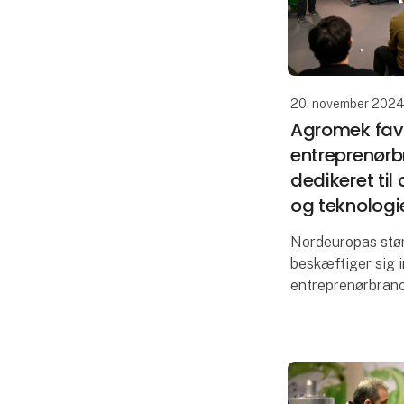
20. november 2024
Agromek fav
entreprenør
dedikeret til
og teknologi
Nordeuropas stø
beskæftiger sig
entreprenørbran
stribevis af udsti
relateret dertil. 
MCH Messecente