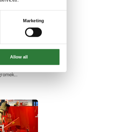
Marketing
romek
Allow all
s udpeges
 nyheder. Der
Agromek
u indstillet
er om