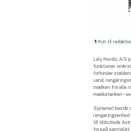
Kun til redaktio
download
Lely Nordic A/S p
funktioner omkri
forbinder stalden
vand, rengøringsm
mælken fra alle ro
mælketanken – sel
Systemet består 
rengøringsenhed 
18 tilsluttede As
foregå samtidigt.