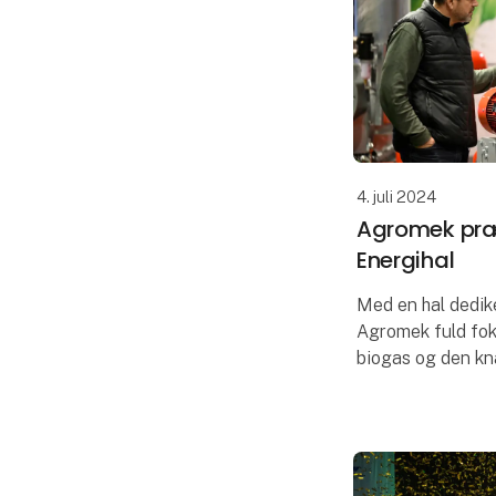
4. juli 2024
Agromek præ
Energihal
Med en hal dedike
Agromek fuld fok
biogas og den kn
teknologi pyroly
begejstring i bra
den nyligt ann