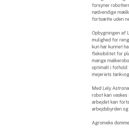
forsyner robotte
nødvendige mælke
fortsætte uden ned
Opbygningen af Le
mulighed for reng
kun har kunnet ha
fleksibilitet for 
mange malkerobot
optimalt i forhol
mejeriets tankvo
Med Lely Astrona
robot kan vaskes i
arbejdet kan fort
arbejdsbyrden og 
Agromeks dommeru