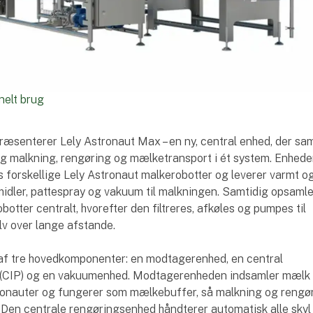
nelt brug
ræsenterer Lely Astronaut Max – en ny, central enhed, der sam
ng malkning, rengøring og mælketransport i ét system. Enhed
s forskellige Lely Astronaut malkerobotter og leverer varmt og
idler, pattespray og vakuum til malkningen. Samtidig opsaml
botter centralt, hvorefter den filtreres, afkøles og pumpes til
v over lange afstande.
af tre hovedkomponenter: en modtagerenhed, en central
(CIP) og en vakuumenhed. Modtagerenheden indsamler mælk fr
tronauter og fungerer som mælkebuffer, så malkning og rengø
 Den centrale rengøringsenhed håndterer automatisk alle skyl