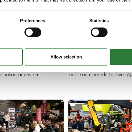
Preferences
Statistics
4. november 2022
e produktnyheder
21 nominerede til Ag
romek Stars 2025
Awards
Allow selection
te, nytænkende
Vinderne af Agromek Award
er er netop blevet
blandt de to- og trestjernede
e online-udgave af
er tre nominerede for hver 
Dommerudvalget og
Awards.
 både 3-, 2- og 1-
 blandt de ind
Dommerne har talt, og der er n
21 nominerede, der konkurrer