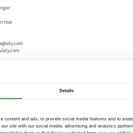
inger:
rritsø
ia@lely.com
.lely.com
r fra Agromek
Details
e content and ads, to provide social media features and to analy
 our site with our social media, advertising and analytics partn
 provided to them or that they’ve collected from your use of their