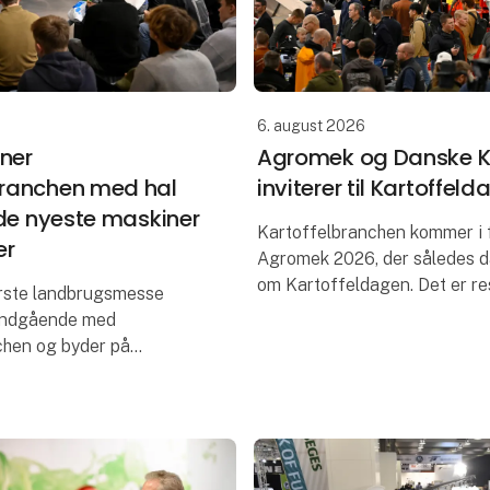
6. august 2026
ner
Agromek og Danske Ka
branchen med hal
inviterer til Kartoffeld
 de nyeste maskiner
Kartoffelbranchen kommer i 
er
Agromek 2026, der således 
om Kartoffeldagen. Det er res
rste landbrugsmesse
nyt samarbejde mellem Dansk
 indgående med
og Nordeuropas største lan
chen og byder på
der
llere og aktiviteter
Agromek finder sted i
r Herning