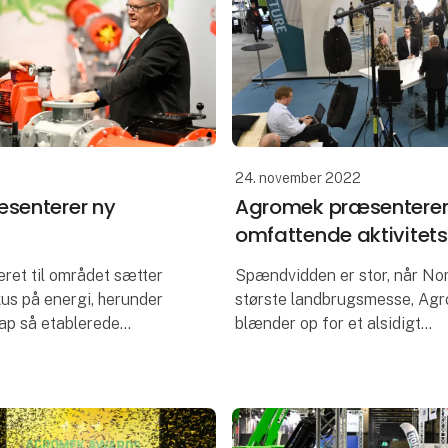
24. november 2022
senterer ny
Agromek præsentere
omfattende aktivite
ret til området sætter
Spændvidden er stor, når No
us på energi, herunder
største landbrugsmesse, Agr
ap så etablerede
blænder op for et alsidigt
se. Det vækker
aktivitetsprogram, der tydeli
nchen, og det flugter med
demonstrerer messens bredde
end 530 udstillere flankeres 