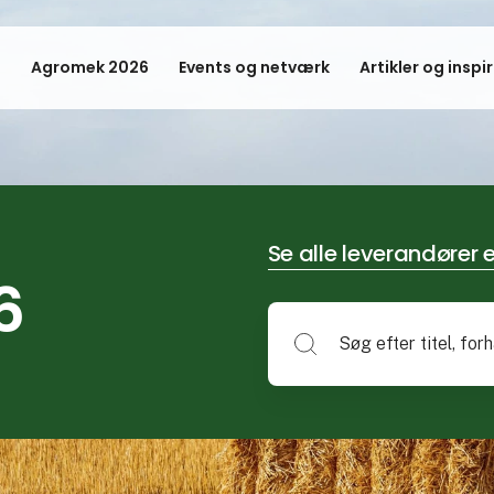
Agromek 2026
Events og netværk
Artikler og inspi
Se alle leverandører e
6