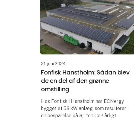
21. juni 2024
Fonfisk Hanstholm: Sådan blev
de en del af den grønne
omstilling
Hos Fonfisk i Hanstholm har ECNergy
bygget et 58 kW anlæg, som resulterer i
en besparelse på 8,1 ton Co2 årligt.
Fremover koster 1 kWh 28,1 øre for
Fonfisk. Vi har taget os af alt lige fra