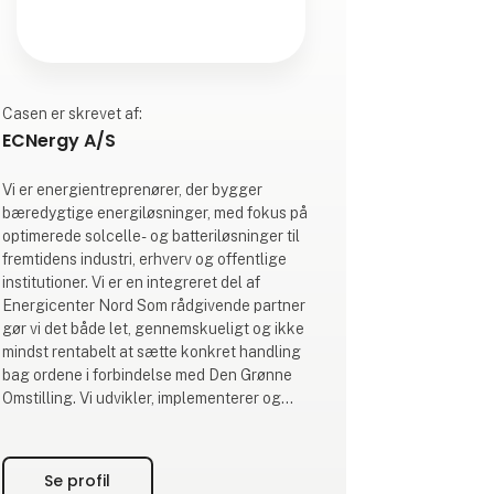
Casen er skrevet af:
ECNergy A/S
Vi er energientreprenører, der bygger
bæredygtige energiløsninger, med fokus på
optimerede solcelle- og batteriløsninger til
fremtidens industri, erhverv og offentlige
institutioner. Vi er en integreret del af
Energicenter Nord Som rådgivende partner
gør vi det både let, gennemskueligt og ikke
mindst rentabelt at sætte konkret handling
bag ordene i forbindelse med Den Grønne
Omstilling. Vi udvikler, implementerer og
drifter skræddersyede energiløsninger med
solceller som energikilde. Vi tror på, at
solenergi er nøglen til at gøre Den Grønne
Se profil
Omstilling til en god forretning. ECNergy