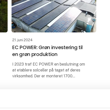
21. juni 2024
EC POWER: Grøn investering til
en grøn produktion
I 2023 traf EC POWER en beslutning om
at etablere solceller på taget af deres
virksomhed. Der er monteret 1700
solcellepaneler som generer 630.000 kWh
årligt. Anlægget sparer EC POWER for
ca. 85 tons