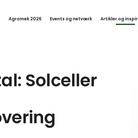
Agromek 2026
Events og netværk
Artikler og inspi
al: Solceller
vering