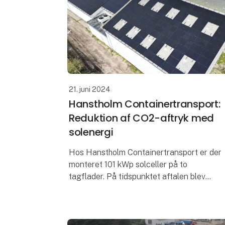
21. juni 2024
Hanstholm Containertransport:
Reduktion af CO2-aftryk med
solenergi
Hos Hanstholm Containertransport er der
monteret 101 kWp solceller på to
tagflader. På tidspunktet aftalen blev
indgået, ville Hanstholm
Containertransport have en egen
udnyttelse på 73 % af den strøm