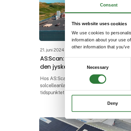
Consent
This website uses cookies
We use cookies to personalis
information about your use of
other information that you’ve
21. juni 2024
AS:Scan: Bæredygtighed langs
Consent
den jyske vestkyst
Necessary
Selection
Hos AS:Scan er der monteret 68 kWp
solcelleanlæg på tagfladen. På
tidspunktet aftalen blev indgået, ville
AS:Scan have en egen udnyttelse på 63 %
Deny
af den strøm, der bliver produceret, og
anlægget spare