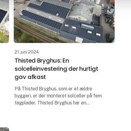
21. juni 2024
Thisted Bryghus: En
solcelleinvestering der hurtigt
gav afkast​
På Thisted Bryghus, som er et ældre
byggeri, er der monteret solceller på fem
tagplader. Thisted Bryghus har en
egenudnyttelse på hele 96,2 % af den
strøm, der bliver produceret, og anlægget
sparer vi