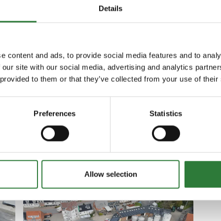
Details
e content and ads, to provide social media features and to analy
 our site with our social media, advertising and analytics partn
 provided to them or that they’ve collected from your use of their
21. juni 2024
FGU Skolen: Optimeret
miljøeffektivitet med solenergi
Preferences
Statistics
På FGU Skolen er der monteret solceller
tagfladen. På tidspunktet aftalen blev
indgået, ville FGU Skolen have en egen
udnyttelse på 41 % af den strøm, der bliver
Allow selection
produceret, og anlægget sparer virksom