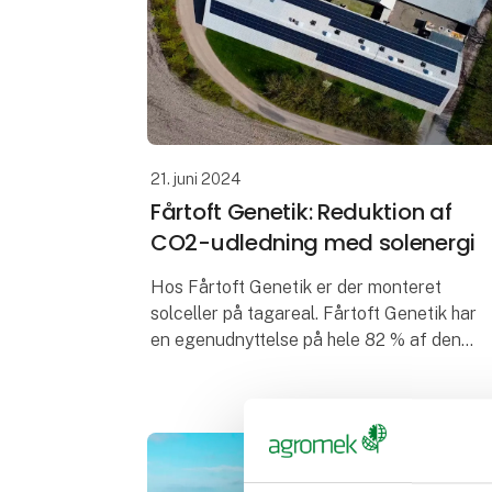
21. juni 2024
Fårtoft Genetik: Reduktion af
CO2-udledning med solenergi
Hos Fårtoft Genetik er der monteret
solceller på tagareal. Fårtoft Genetik har
en egenudnyttelse på hele 82 % af den
strøm, der bliver produceret, og anlægget
sparer landbruget for ca. 20 tons Co2 om