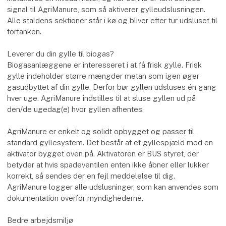
signal til AgriManure, som så aktiverer gylleudslusningen.
Alle staldens sektioner står i kø og bliver efter tur udsluset til
fortanken.
Leverer du din gylle til biogas?
Biogasanlæggene er interesseret i at få frisk gylle. Frisk
gylle indeholder større mængder metan som igen øger
gasudbyttet af din gylle. Derfor bør gyllen udsluses én gang
hver uge. AgriManure indstilles til at sluse gyllen ud på
den/de ugedag(e) hvor gyllen afhentes.
AgriManure er enkelt og solidt opbygget og passer til
standard gyllesystem. Det består af et gyllespjæld med en
aktivator bygget oven på. Aktivatoren er BUS styret, der
betyder at hvis spadeventilen enten ikke åbner eller lukker
korrekt, så sendes der en fejl meddelelse til dig.
AgriManure logger alle udslusninger, som kan anvendes som
dokumentation overfor myndighederne.
Bedre arbejdsmiljø