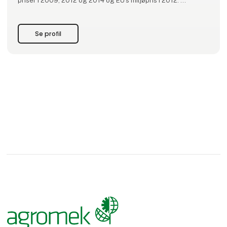
priser i 2009, 2012 og 2014 og EU's miljøpris i 2012.
Virksomheden er officielt stiftet i 2013 men med rødder
tilbage til 2007 og er en af de fø
Se profil