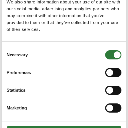
We also share information about your use of our site with
our social media, advertising and analytics partners who
Agri AirClean
may combine it with other information that you’ve
provided to them or that they’ve collected from your use
of their services.
Agrifarm Koncept
Consent
Necessary
Selection
0-Emission system (Agromek ⭐⭐)
Preferences
Statistics
Marketing