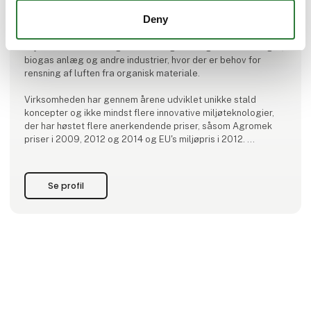
Deny
Luftrensning til husdyr et anden organisk materiale.
Agrifarm er specialiseret i at forbedre, udvikle og installere
højkvalitets stalde- og luftrensningsløsninger til landbruget,
biogas anlæg og andre industrier, hvor der er behov for
rensning af luften fra organisk materiale.
Virksomheden har gennem årene udviklet unikke stald
koncepter og ikke mindst flere innovative miljøteknologier,
der har høstet flere anerkendende priser, såsom Agromek
priser i 2009, 2012 og 2014 og EU's miljøpris i 2012.
Virksomheden er officielt stiftet i 2013 men med rødder
tilbage til 2007 og er en af de fø
Se profil