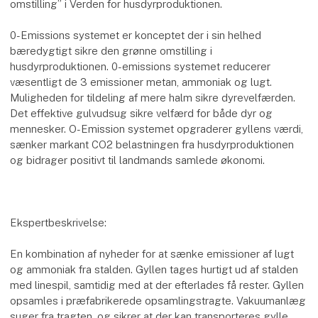
omstilling” i Verden for husdyrproduktionen.
0-Emissions systemet er konceptet der i sin helhed
bæredygtigt sikre den grønne omstilling i
husdyrproduktionen. 0-emissions systemet reducerer
væsentligt de 3 emissioner metan, ammoniak og lugt.
Muligheden for tildeling af mere halm sikre dyrevelfærden.
Det effektive gulvudsug sikre velfærd for både dyr og
mennesker. O-Emission systemet opgraderer gyllens værdi,
sænker markant CO2 belastningen fra husdyrproduktionen
og bidrager positivt til landmands samlede økonomi.
Ekspertbeskrivelse:
En kombination af nyheder for at sænke emissioner af lugt
og ammoniak fra stalden. Gyllen tages hurtigt ud af stalden
med linespil, samtidig med at der efterlades få rester. Gyllen
opsamles i præfabrikerede opsamlingstragte. Vakuumanlæg
suger fra tragten, og sikrer at der kan transporteres gylle