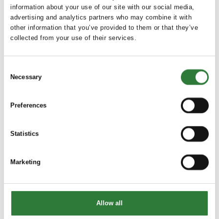
information about your use of our site with our social media,
advertising and analytics partners who may combine it with
other information that you’ve provided to them or that they’ve
collected from your use of their services.
Consent
Necessary
Selection
Produktet er tilføjet af:
Hornsyld Købmandsgaard
Preferences
Velkommen på vores stand i hal F på Hest & Rytter
På standen præsenterer vi vores 3 foderbrands Møllerens,
Statistics
Amequ og Eggersmann .
De sidste 25 år har vi specialiseret os i foder til hobby og
Marketing
hestesport hvilket blandt andet har resulterer i, at vi i dag
sælger 3 hestefoder brands nemlig Møllerens, Amequ og
Eggersmann.
Allow all
Hornsyld Købmandsgaard er et moderne, familieejet
grovvareselskab med 93 år på bagen og ca. 200