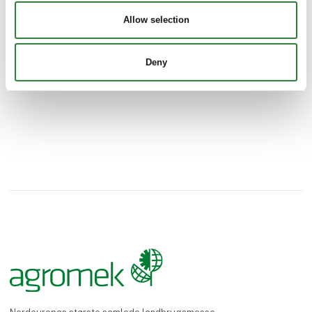
medarbejdere. www.hk-hornsyld.dk
Allow selection
Se profil
Vi glæder os til at se dig på vores stand.
Deny