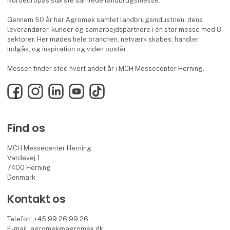
Nordeuropas største samlede landbrugsmesse.
Gennem 50 år har Agromek samlet landbrugsindustrien, dens
leverandører, kunder og samarbejdspartnere i én stor messe med 8
sektorer. Her mødes hele branchen, netværk skabes, handler
indgås, og inspiration og viden opstår.
Messen finder sted hvert andet år i MCH Messecenter Herning.
Facebook
Instagram
LinkedIn
YouTube
TikTok
Find os
MCH Messecenter Herning
Vardevej 1
7400 Herning
Denmark
Kontakt os
Telefon: +45 99 26 99 26
E-mail:
agromek@agromek.dk