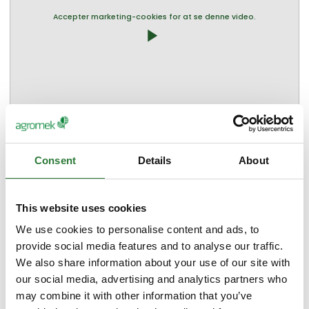
Accepter marketing-cookies for at se denne video.
play_arrow
Flere produkter fra Knikmops by Auning
Consent
Details
About
Traktor & Maskinværksted A/S
This website uses cookies
We use cookies to personalise content and ads, to
Knikmops 180
provide social media features and to analyse our traffic.
We also share information about your use of our site with
our social media, advertising and analytics partners who
may combine it with other information that you’ve