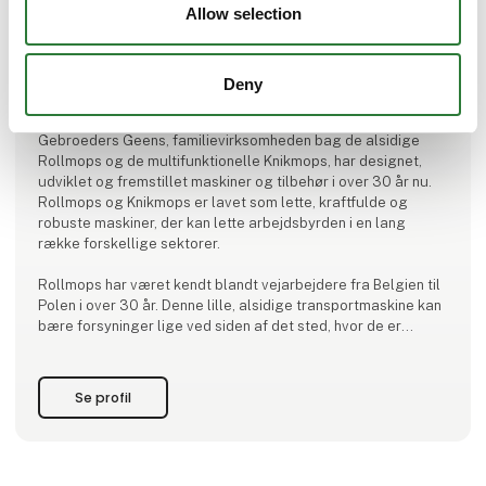
Allow selection
Produktet er tilføjet af:
Deny
Knikmops by Auning Traktor & Maskinværksted A/S
Gebroeders Geens, familievirksomheden bag de alsidige
Rollmops og de multifunktionelle Knikmops, har designet,
udviklet og fremstillet maskiner og tilbehør i over 30 år nu.
Rollmops og Knikmops er lavet som lette, kraftfulde og
robuste maskiner, der kan lette arbejdsbyrden i en lang
række forskellige sektorer.
Rollmops har været kendt blandt vejarbejdere fra Belgien til
Polen i over 30 år. Denne lille, alsidige transportmaskine kan
bære forsyninger lige ved siden af ​​det sted, hvor de er
nødvendige. Uanset om du kører i ustabilt terræn eller på
nylagte belægningssten, sørger dens lethed ko
Se profil