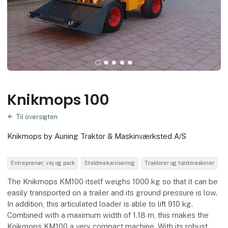
Knikmops 100
Til oversigten
Knikmops by Auning Traktor & Maskinværksted A/S
Entreprenør, vej og park
Staldmekanisering
Traktorer og høstmaskiner
The Knikmops KM100 itself weighs 1000 kg so that it can be
easily transported on a trailer and its ground pressure is low.
In addition, this articulated loader is able to lift 910 kg.
Combined with a maximum width of 1.18 m, this makes the
Knikmops KM100 a very compact machine. With its robust