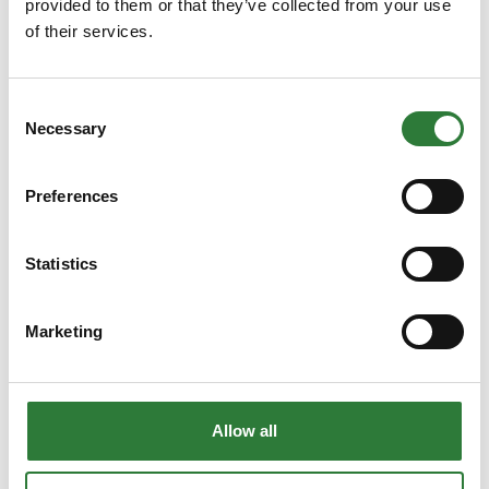
Knikmops 140 E
provided to them or that they’ve collected from your use
of their services.
Consent
Knikmops 250 Tele
Necessary
Selection
Preferences
Statistics
Marketing
Allow all