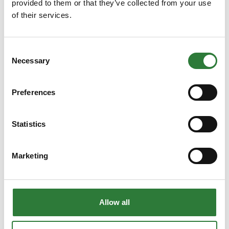
provided to them or that they’ve collected from your use
of their services.
PowerSaverAir
Consent
Necessary
Selection
Thermia Mega
Preferences
Statistics
Marketing
Allow all