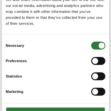
our social media, advertising and analytics partners who
may combine it with other information that you’ve
provided to them or that they’ve collected from your use
of their services.
Consent
Necessary
Selection
Preferences
Produktet er tilføjet af:
Statistics
KSM Maskinservice / KSM Trading
Importør af:
Marketing
Bomford Turner ltd (rabat- hegnsklippere, skråningsklippere,
rotorklippere m.m)
Hidromek (Gravemaskiner m.m)
OSA (Nedbrydningsudstyr)