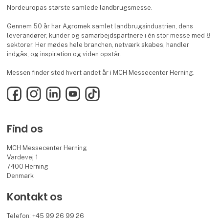
Nordeuropas største samlede landbrugsmesse.
Gennem 50 år har Agromek samlet landbrugsindustrien, dens
leverandører, kunder og samarbejdspartnere i én stor messe med 8
sektorer. Her mødes hele branchen, netværk skabes, handler
indgås, og inspiration og viden opstår.
Messen finder sted hvert andet år i MCH Messecenter Herning.
Facebook
Instagram
LinkedIn
YouTube
TikTok
Find os
MCH Messecenter Herning
Vardevej 1
7400 Herning
Denmark
Kontakt os
Telefon: +45 99 26 99 26