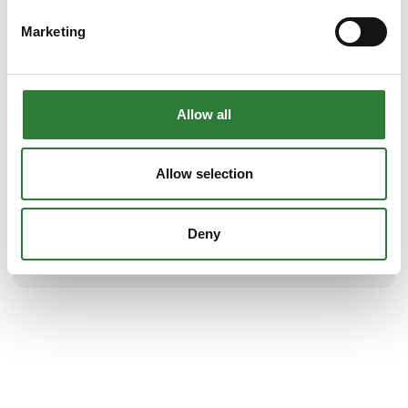
Marketing
Produktet er tilføjet af:
Future Rundbuehaller ApS
Future Rundbuehaller er den hurtigste og billigste løsning
Allow all
på alle pladsproblemer og der er mange
anvendelsesmulighe-
der. Hallerne anvendes indenfor landbruget f.eks. til
Allow selection
svinestalde, kostalde, løsdriftstalde, kyllingefarme,
maskinhaller og kartoffelhuse.
Deny
Se profil