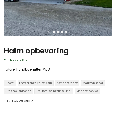
Halm opbevaring
Til oversigten
Future Rundbuehaller ApS
Energi
Entreprenør, vej og park
Kornhåndtering
Markredskaber
Staldmekanisering
Traktorer og høstmaskiner
Viden og service
Halm opbevaring