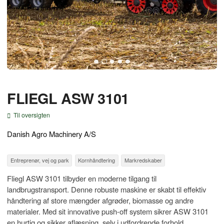
FLIEGL ASW 3101
Til oversigten
Danish Agro Machinery A/S
Entreprenør, vej og park
Kornhåndtering
Markredskaber
Fliegl ASW 3101 tilbyder en moderne tilgang til
landbrugstransport. Denne robuste maskine er skabt til effektiv
håndtering af store mængder afgrøder, biomasse og andre
materialer. Med sit innovative push-off system sikrer ASW 3101
en hurtig og sikker aflæsning, selv i udfordrende forhold.