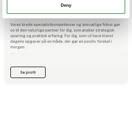
Hos Dalgas udvikler og vedligeholder vi dét, der betyder
Deny
noget for dig. De små udearealer og den store skov. Det
åbne land, havet og byens grønne oaser.
Vores brede specialistkompetencer og ansvarlige fokus gør
os til den naturlige partner for dig, som ønsker strategisk
sparring og praktisk erfaring. For dig, som vil have klaret
dagens opgaver på en måde, der gør en positiv forskel i
morgen.
Vi er en del af Hedeselskabet, som arbejder for at fremme
udviklingen af naturværdier og naturressourcer og tilbyder
løsninger med naturen som omdrejningspunkt inden for:
Se profil
ESG, klima & biodiversite