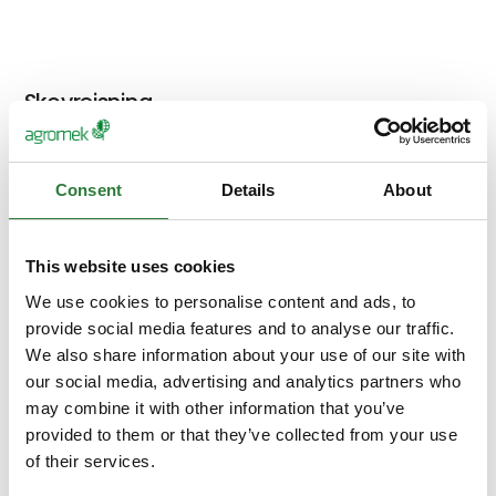
Skovrejsning
Consent
Details
About
Skovfrø
This website uses cookies
We use cookies to personalise content and ads, to
Betonblokke til rumdeling
provide social media features and to analyse our traffic.
We also share information about your use of our site with
our social media, advertising and analytics partners who
may combine it with other information that you’ve
provided to them or that they’ve collected from your use
Indlæg 29.11,Hovedscenen Hal D. kl.
of their services.
13.00 - 1 millard træer - men hvordan?