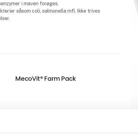
esenzymer i maven forøges.
terier såsom coli, salmonella mfl. Ikke trives
lser.
MecoVit® Farm Pack
4Lac Plus™