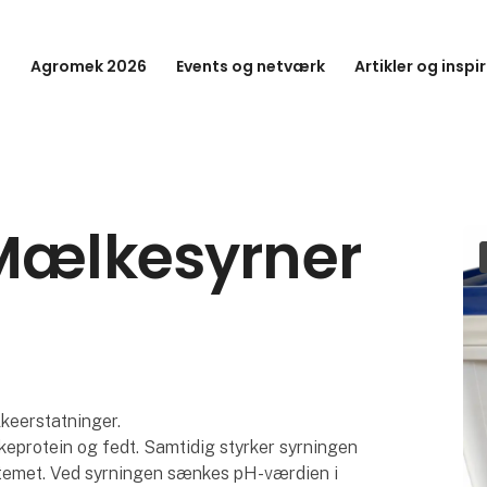
Agromek 2026
Events og netværk
Artikler og inspi
 Mælkesyrner
keerstatninger.
lkeprotein og fedt. Samtidig styrker syrningen
stemet. Ved syrningen sænkes pH-værdien i