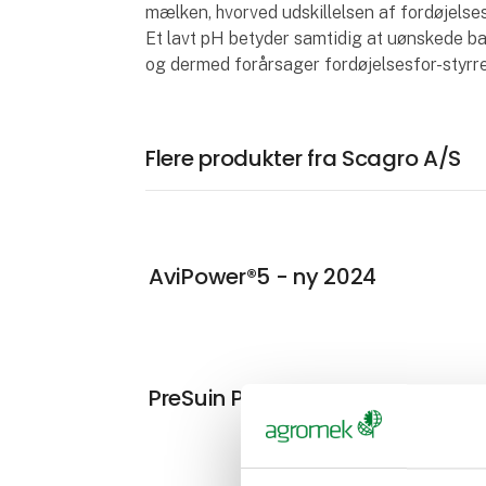
mælken, hvorved udskillelsen af fordøjels
Et lavt pH betyder samtidig at uønskede bak
og dermed forårsager fordøjelsesfor-styrre
Flere produkter fra Scagro A/S
AviPower®5 - ny 2024
PreSuin Pro