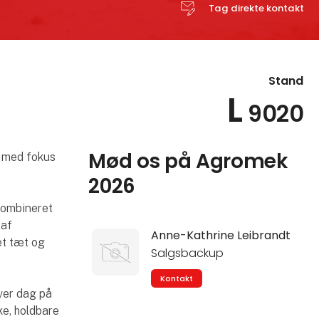
Tag direkte kontakt
Stand
L
9020
Mød os på Agromek
– med fokus
2026
kombineret
 af
Anne-Kathrine Leibrandt
et tæt og
Salgsbackup
Kontakt
hver dag på
ke, holdbare