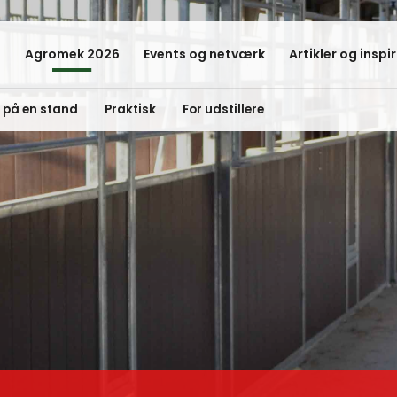
Agromek 2026
Events og netværk
Artikler og inspi
d på en stand
Praktisk
For udstillere