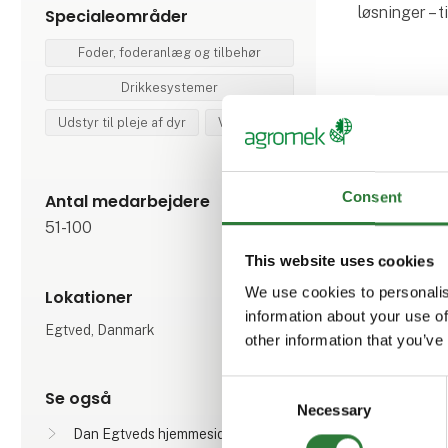
løsninger – 
Specialeområder
Foder, foderanlæg og tilbehør
Drikkesystemer
Udstyr til pleje af dyr
Ventilation
Consent
Antal medarbejdere
51-100
Produ
This website uses cookies
We use cookies to personalis
Lokationer
information about your use of
Egtved, Danmark
other information that you’ve
Sengebøj
Consent
Se også
Necessary
Selection
Dan Egtveds hjemmeside