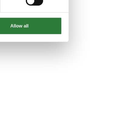
Søren Kvist
Sælger Nordjylland
Kontakt
Allow all
Bent Kristensen
Sælger norvestjylland
Kontakt