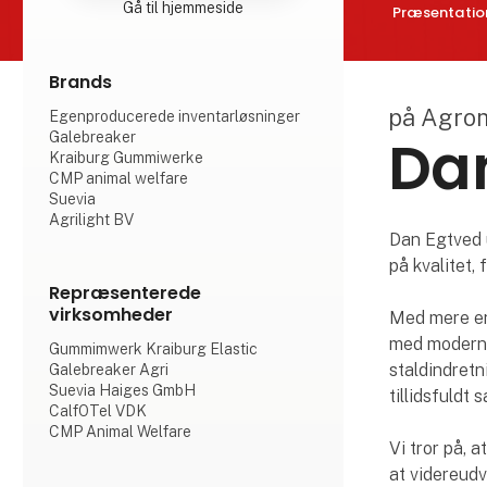
Gå til hjemmeside
Præsentatio
Brands
på Agro
Egenproducerede inventarløsninger
Dan
Galebreaker
Kraiburg Gummiwerke
CMP animal welfare
Suevia
Agrilight BV
Dan Egtved u
på kvalitet,
Repræsenterede
virksomheder
Med mere end
med moderne 
Gummimwerk Kraiburg Elastic
staldindretn
Galebreaker Agri
Suevia Haiges GmbH
tillidsfuldt
CalfOTel VDK
CMP Animal Welfare
Vi tror på, 
at videreudv