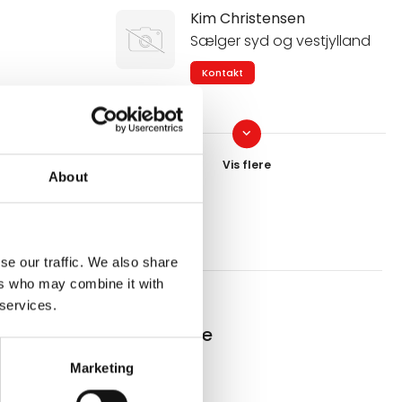
Kim Christensen
Sælger syd og vestjylland
Kontakt
keyboard_arrow_down
Mogens Sørensen
Sælger Sjælland, bornholm
About
og Sverige
Kontakt
se our traffic. We also share
Aksel Madsen
ers who may combine it with
Sælger Fyn, syd og
 services.
østjylland
hestebokse
Kontakt
Marketing