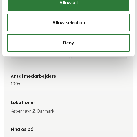
Gå til hjemmeside
Allow all
Repræsenterede virksomheder
Allow selection
G4S
Deny
Specialeområder
Rådgivning
Forsikring
Antal medarbejdere
100+
Lokationer
København Ø, Danmark
Find os på