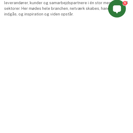
1
leverandører, kunder og samarbejdspartnere i én stor messe med 8
sektorer. Her mødes hele branchen, netværk skabes, handler
indgås, og inspiration og viden opstår.
Messen finder sted hvert andet år i MCH Messecenter Herning.
Facebook
Instagram
LinkedIn
YouTube
TikTok
keyboard_arrow_up
Find os
MCH Messecenter Herning
Vardevej 1
7400 Herning
Denmark
Kontakt os
Telefon: +45 99 26 99 26
E-mail:
agromek@agromek.dk