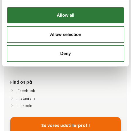
Gå til hjemmeside
Allow all
Antal medarbejdere
Allow selection
1-5
Deny
Lokationer
Skive, Danmark
Find os på
Facebook
Instagram
LinkedIn
Se vores udstillerprofil