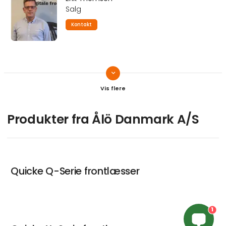
Salg
Kontakt
keyboard_arrow_down
Ole Jensen
Salg
Kontakt
Produkter fra Ålö Danmark A/S
Quicke Q-Serie frontlæsser
1