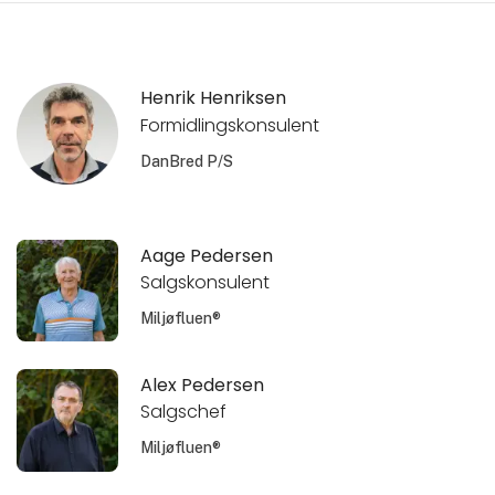
Henrik Henriksen
Formidlingskonsulent
DanBred P/S
Aage Pedersen
Salgskonsulent
Miljøfluen®
Alex Pedersen
Salgschef
Miljøfluen®