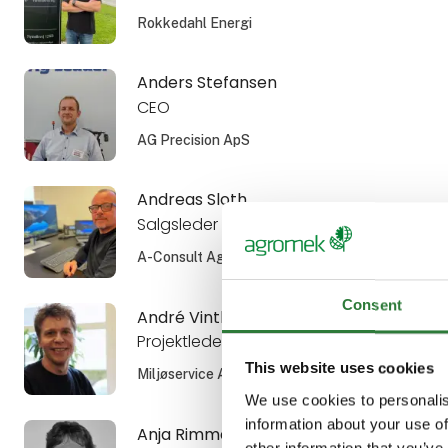
Rokkedahl Energi
Anders Stefansen
CEO
AG Precision ApS
Andreas Sloth
Salgsleder - Nordic
A-Consult Agro A/S
Consent
André Vinther Jensen
Projektleder
This website uses cookies
Miljøservice A/S
We use cookies to personalis
information about your use of
Anja Rimmer
other information that you’ve