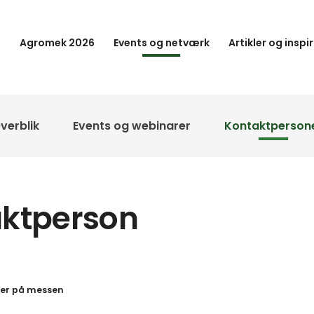
Agromek 2026
Events og netværk
Artikler og inspi
verblik
Events og webinarer
Kontaktperson
aktperson
resultater
ger på messen