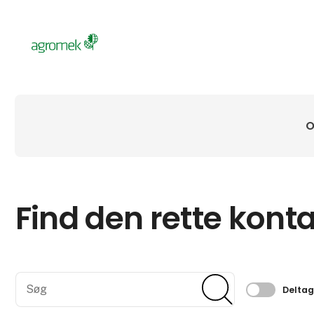
O
Find den rette kont
Søg
Søg
Filtrer 
Delta