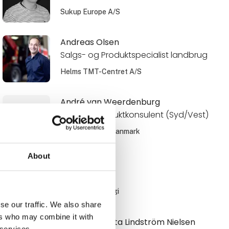
Sukup Europe A/S
Andreas Olsen
Salgs- og Produktspecialist landbrug
Helms TMT-Centret A/S
André van Weerdenburg
Avls- og Produktkonsulent (Syd/Vest)
BREEDnCARE Danmark
About
Anja Møller
Adm. direktør
Rokkedahl Energi
se our traffic. We also share
ers who may combine it with
Anna Charlotta Lindström Nielsen
 services.