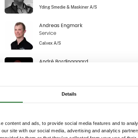
Yding Smedie & Maskiner A/S
Andreas Engmark
Service
Calvex A/S
André Bordinggaard
Account Manager
Kramp
Details
Anita Pasgaard Holm
Salg
Linddana A/S
e content and ads, to provide social media features and to analy
 our site with our social media, advertising and analytics partn
Ann-Christin Lindström
 provided to them or that they’ve collected from your use of their