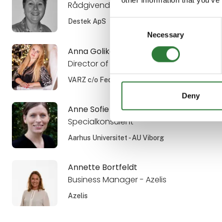
Rådgivende konsulent
Destek ApS
Consent
Necessary
Selection
Anna Golikova
Director of LLC VARZ
VARZ c/o Fed. of Employers of Ukraine
Deny
Anne Sofie Nielsen
Specialkonsulent
Aarhus Universitet - AU Viborg
Annette Bortfeldt
Business Manager - Azelis
Azelis