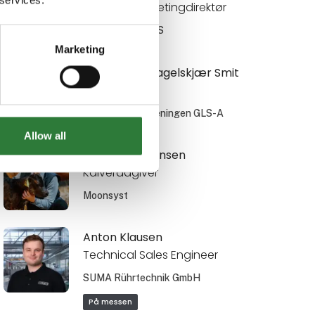
Salgs- & Marketingdirektør
RN Solutions ApS
Marketing
Anne Marie Hagelskjær Smit
Direktør
Arbejdsgiverforeningen GLS-A
Allow all
Annedorte Jensen
Kalverådgiver
Moonsyst
Anton Klausen
Technical Sales Engineer
SUMA Rührtechnik GmbH
På messen