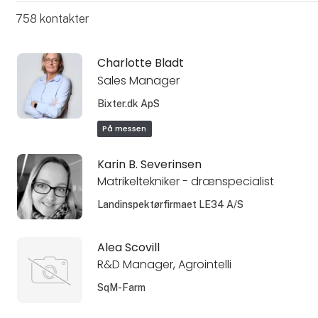
758
kontakter
Charlotte Bladt
Sales Manager
Bixter.dk ApS
På messen
Karin B. Severinsen
Matrikeltekniker - drænspecialist
Landinspektørfirmaet LE34 A/S
Alea Scovill
R&D Manager, Agrointelli
SqM-Farm