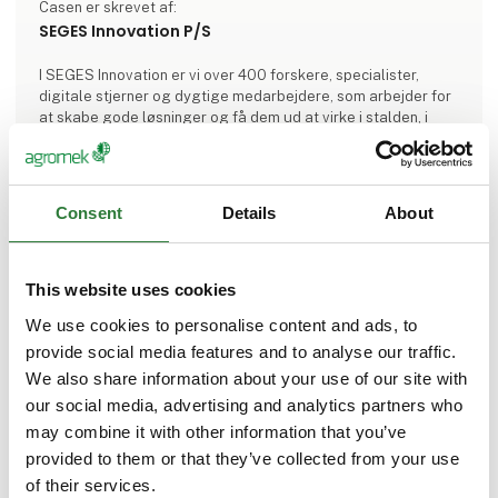
Casen er skrevet af:
SEGES Innovation P/S
I SEGES Innovation er vi over 400 forskere, specialister,
digitale stjerner og dygtige medarbejdere, som arbejder for
at skabe gode løsninger og få dem ud at virke i stalden, i
marken og i hele værdikæden fra jord til bord.
Vi er en uafhængig forsknings- og innovationsvirksomhed,
som arbejder for en bæredygtig og konkurrencedygtig
Consent
Details
About
landbrugs- og fødevareproduktion.
Vores faglighed dækker hele landbrugs- og
fødevareområdet, og vi forsker og innoverer inden for blandt
This website uses cookies
andet planteproduktion, husdyrproduktion, miljø, klima og
We use cookies to personalise content and ads, to
bioøkonomi/bioenergi, cirkularitet, biodiversitet, økonomi og
Se profil
af
provide social media features and to analyse our traffic.
We also share information about your use of our site with
our social media, advertising and analytics partners who
may combine it with other information that you’ve
Mød os på Agromek 2026
provided to them or that they’ve collected from your use
of their services.