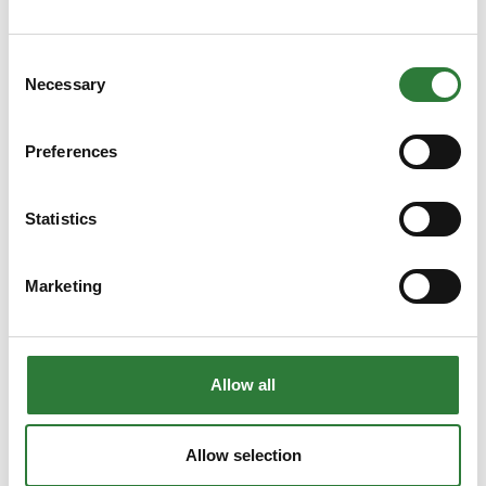
Carsten Pedersen
Direktør, Software Engineering
Consent
SEGES Innovation P/S
Necessary
Selection
Jesper Riber
Preferences
Director, Plante Digital
SEGES Innovation P/S
Statistics
Johannes Frandsen
Marketing
Director, Husdyr Digital
SEGES Innovation P/S
Allow all
Jens Bligaard
Director
SEGES Innovation P/S
Allow selection