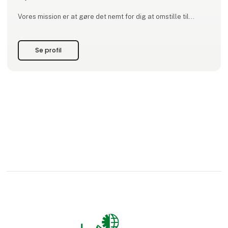
Vores mission er at gøre det nemt for dig at omstille til
vedvarende energi. Vi tilbyder skræddersyede løsninger, der
passer til dine individuelle behov, hvad enten det gælder
Se profil