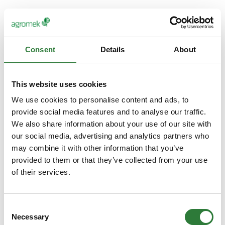
Ingen tab af produktionsarealer:
En anden stor fordel ved at placere solcelleanlæg på
Consent
Details
About
driftsbygninger er, at det frigiver markerne til deres
oprindelige formål – nemlig produktion af afgrøder. I stedet
for at anvende værdifuld jord til solceller, som i værste fald
This website uses cookies
kan påvirke landbrugsproduktionen negativt, kan landmanden
fortsætte sit arbejde som vanligt. Dette sikrer ikke blot, at
We use cookies to personalise content and ads, to
gården forbliver økonomisk rentabel, men også at den
provide social media features and to analyse our traffic.
biologiske mangfoldighed på markerne bevares.
We also share information about your use of our site with
our social media, advertising and analytics partners who
Solceller som en økonomisk gevinst:
may combine it with other information that you’ve
provided to them or that they’ve collected from your use
Ud over de miljømæssige fordele er solcelleanlæg en
of their services.
økonomisk investering, der kan øge landbrugets indtjening.
Landmanden kan sælge overskudsstrømmen fra anlægget
til energiselskaber og derved skabe en ekstra indtægtskilde.
Solcelleanlæg har en forventet levetid på 25 år eller mere,
Consent
og med minimal vedligeholdelse kan de skabe værdi i
Necessary
Selection