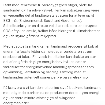
I takt med at kravene til bæredygtighed stiger, både fra
samfundet og fra erhvervslivet. Her kan solcelleanlæg være
en væsentlig del af landbrugets strategi for at leve op til
ESG-mål (Environmental, Social and Governance).
Solcelleanlæg er en direkte vej til at reducere landbrugets
CO2-aftryk en smule, hvilket både bidrager til klimaindsatsen
og kan styrke gårdens miljøprofil.
Med et solcelleanlæg kan en landmand reducere sit køb af
energi fra fossile kilder og i stedet anvende grøn strøm
produceret lokalt. En typisk installation kan dække en stor
del af en gårds daglige energibehov, hvilket især er
værdifuldt for energikrævende landbrugsprocesser som
opvarmning, ventilation og vanding samtidig med at
landmanden potentielt sparer penge på sin elregning.
På længere sigt kan denne løsning også beskytte landmænd
mod stigende elpriser, da de producerer deres egen energi
og kan være mindre afhængige af svingende
energimarkeder.