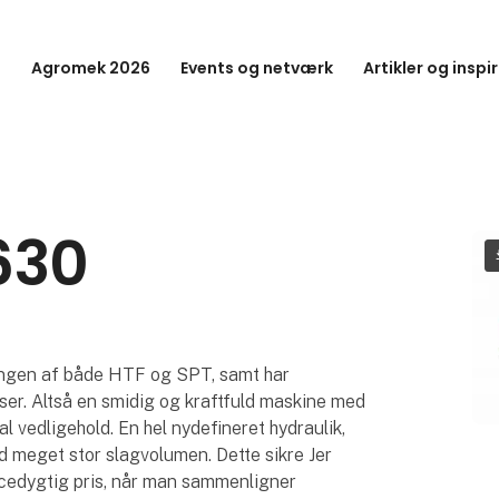
Agromek 2026
Events og netværk
Artikler og inspi
630
dow
ingen af både HTF og SPT, samt har
er. Altså en smidig og kraftfuld maskine med
l vedligehold. En hel nydefineret hydraulik,
 meget stor slagvolumen. Dette sikre Jer
ncedygtig pris, når man sammenligner