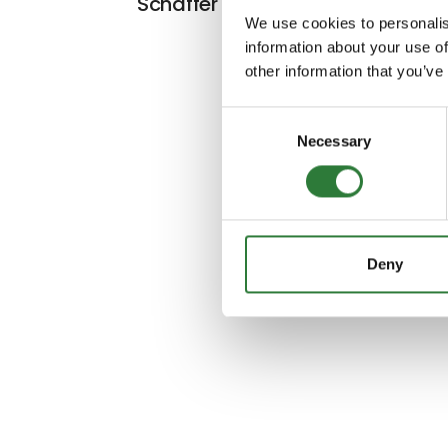
Schäffer 23e T
We use cookies to personalis
information about your use of
other information that you’ve
Consent
Necessary
Selection
Deny