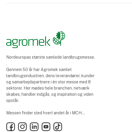
Nordeuropas største samlede landbrugsmesse.
Gennem 50 år har Agromek samlet
landbrugsindustrien, dens leverandører, kunder
og samarbejdspartnere i én stor messe med 8
sektorer. Her mødes hele branchen, netværk
skabes, handler indgås, og inspiration og viden
opstår.
Messen finder sted hvert andet år i MCH
Messecenter Herning.
Facebook
Instagram
LinkedIn
YouTube
TikTok