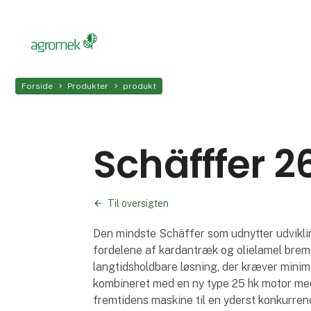
Forside
Produkter
produkt
Schäfffer 2
Til oversigten
Den mindste Schäffer som udnytter udvikl
fordelene af kardantræk og olielamel brems
langtidsholdbare løsning, der kræver minima
kombineret med en ny type 25 hk motor med
fremtidens maskine til en yderst konkurre