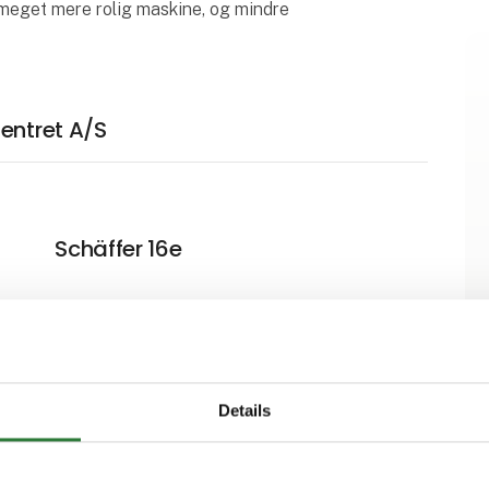
 meget mere rolig maskine, og mindre
entret A/S
Schäffer 16e
Schäffer Nordic 40+
Details