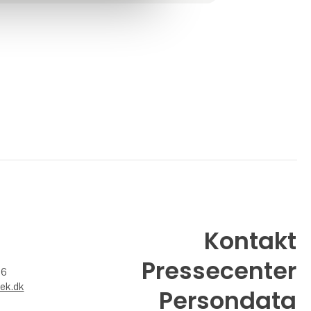
produktionsprocessen, og vi kan derfor lave
nogle af de bedste redskaber på markedet.
Kontakt
Pressecenter
26
ek.dk
Persondata