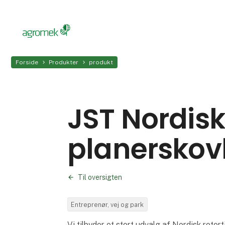
Forside
Produkter
produkt
JST Nordisk 
planerskov
Til oversigten
Entreprenør, vej og park
Vi tilbyder et stort udvalg af Nordisk rotort