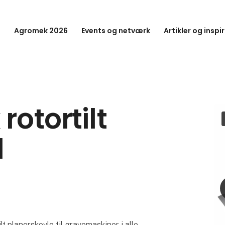
Agromek 2026
Events og netværk
Artikler og inspi
rotortilt
l
ilt planerskovle til gravemaskiner i alle