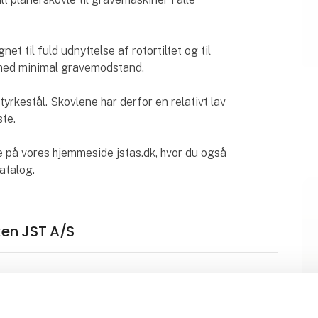
net til fuld udnyttelse af rotortiltet og til
 med minimal gravemodstand.
styrkestål. Skovlene har derfor en relativt lav
ste.
le på vores hjemmeside jstas.dk, hvor du også
katalog.
ken JST A/S
JST Græsgreb