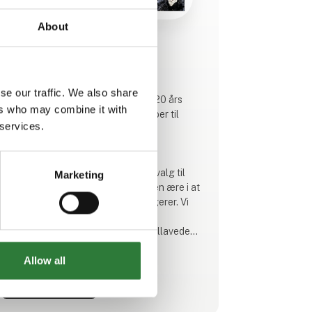
About
Produktet er tilføjet af:
Maskinfabrikken JST A/S
se our traffic. We also share
Maskinfabrikken JST A/S har over 20 års
ers who may combine it with
erfaring med fremstilling af redskaber til
 services.
læsse- og gravemaskiner inden for
entreprenør og landbrug.
Vi tilbyder et både bredt og dybt udvalg til
Marketing
alle størrelser maskiner og sætter en ære i at
fremstille udstyr, der holder og fungerer. Vi
tilbyder desuden tilretninger til
standardprodukter eller helt speciallavede
redskaber.
Allow all
Alle JST redskaber fremstilles i Danmark på
Se profil
fabrikken i Lem St. Den lokale produktion
giver os fuld kontrol over kvaliteten og