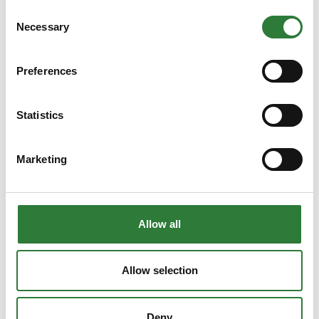
Consent
Necessary
Selection
Preferences
Statistics
Marketing
Allow all
Produktet er tilføjet af:
BioenergyLT/Danna ApS
Allow selection
Bioenergy LT blev grundlagt i 2013 og er den største
innovative bioteknologiske virksomhed i Nordeuropa målt på
Deny