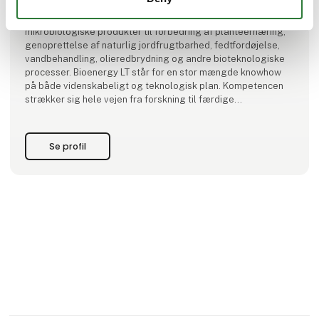
produktionskapacitet. Ved hjælp af avancerede
produktionsteknologier udvikler og fremstiller virksomheden
mikrobiologiske produkter til forbedring af planteernæring,
genoprettelse af naturlig jordfrugtbarhed, fedtfordøjelse,
vandbehandling, olieredbrydning og andre bioteknologiske
processer. Bioenergy LT står for en stor mængde knowhow
på både videnskabeligt og teknologisk plan. Kompetencen
strækker sig hele vejen fra forskning til færdige
mikrobiologiske produkter.
Se profil