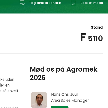
Tag direkte kontakt
Book et møde
Stand
F
5110
Mød os på Agromek
2026
kke uden
der en
t så enkelt
Hans Chr. Juul
Area Sales Manager