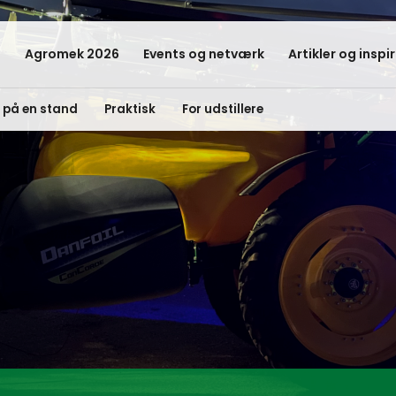
Agromek 2026
Events og netværk
Artikler og inspi
d på en stand
Praktisk
For udstillere