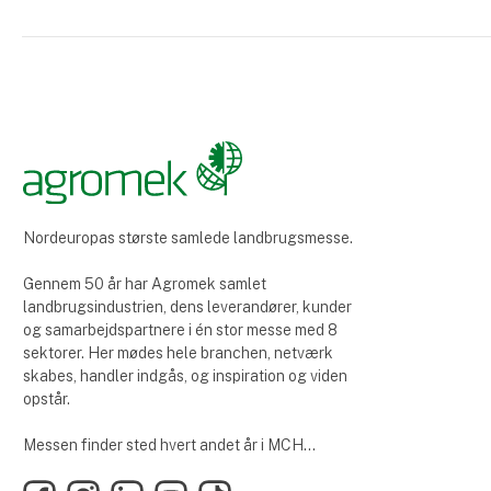
Nordeuropas største samlede landbrugsmesse.
Gennem 50 år har Agromek samlet
landbrugsindustrien, dens leverandører, kunder
og samarbejdspartnere i én stor messe med 8
sektorer. Her mødes hele branchen, netværk
skabes, handler indgås, og inspiration og viden
opstår.
Messen finder sted hvert andet år i MCH
Messecenter Herning.
Facebook
Instagram
LinkedIn
YouTube
TikTok