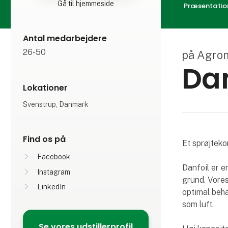
Gå til hjemmeside
Præsentatio
Antal medarbejdere
26-50
på Agro
Dan
Lokationer
Svenstrup, Danmark
Find os på
Et sprøjteko
Facebook
Danfoil er e
Instagram
grund. Vores
LinkedIn
optimal beha
som luft.
Se vores udstillerprofil