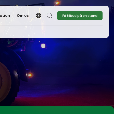
language
ration
Om os
Få tilbud på en stand
Language
Søg