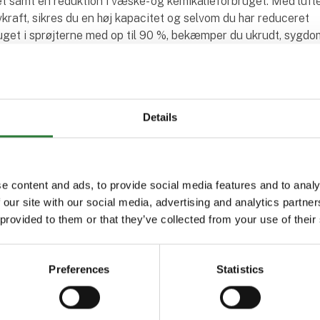
t samt en reduktion i væske- og kemikalieforbruget. Med luf
kraft, sikres du en høj kapacitet og selvom du har reduceret
get i sprøjterne med op til 90 %, bekæmper du ukrudt, sygdo
 o.l. bedre end ved konventionelle marksprøjter.
 dig, miljøet og ikke mindst din bundlinie.​​
Details
kter fra Danfoil A/S
e content and ads, to provide social media features and to analy
 our site with our social media, advertising and analytics partn
 provided to them or that they’ve collected from your use of their
Preferences
Statistics
rde 4
# ConCorde 6