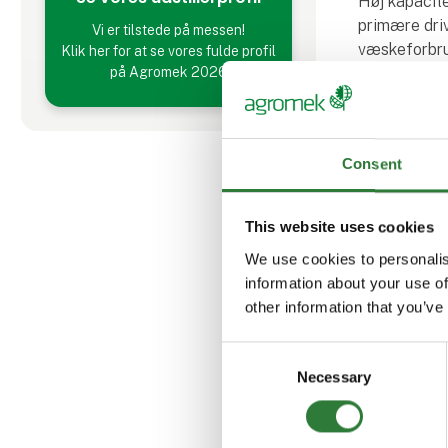
Høj kapacite
primære driv
Vi er tilstede på messen!
væskeforbru
Klik her for at se vores fulde profil
på Agromek 2026
svampeangreb
Til glæde for
Consent
This website uses cookies
Produ
We use cookies to personalis
information about your use of
other information that you’ve
Consent
Necessary
Selection
# ConCo