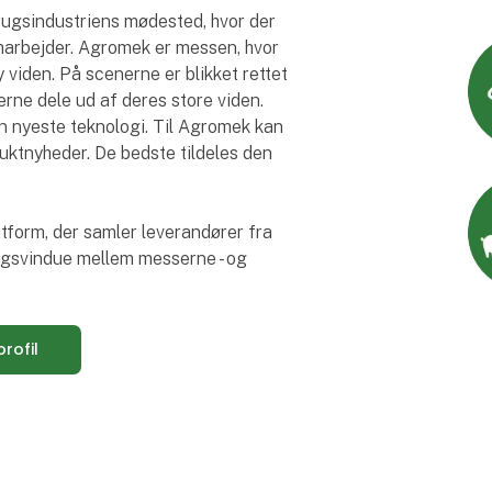
rugsindustriens mødested, hvor der
marbejder. Agromek er messen, hvor
 viden. På scenerne er blikket rettet
rne dele ud af deres store viden.
 nyeste teknologi. Til Agromek kan
ktnyheder. De bedste tildeles den
atform, der samler leverandører fra
ingsvindue mellem messerne - og
rofil