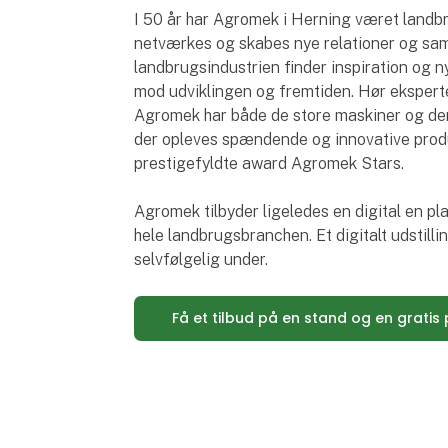
I 50 år har Agromek i Herning været landb
netværkes og skabes nye relationer og sa
landbrugsindustrien finder inspiration og ny
mod udviklingen og fremtiden. Hør eksperte
Agromek har både de store maskiner og den
der opleves spændende og innovative produ
prestigefyldte award Agromek Stars.
Agromek tilbyder ligeledes en digital en pl
hele landbrugsbranchen. Et digitalt udstill
selvfølgelig under.
Få et tilbud på en stand og en gratis p