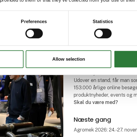
Preferences
Statistics
Bliv udstille
Som Nordeuropas største l
samlingsstedet for indkøber
samarbejdspartnere og vide
Allow selection
perfekte udstillingsvindue fo
skabes nye leads, netværkes 
Udover en stand, får man som 
153.000 årlige online besøge
produktnyheder, events og 
Skal du være med?
Næste gang
Agromek 2026: 24.-27. nov