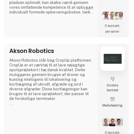
Air Liquide Danmark A/S
Air Liquide er verdens førende inden for
gasser, teknik og services til industrien og
sundhedssektoren. Virksomheden er
repræsenteret i 73 lande, har 67.100
medarbejdere og servicerer over 3,9
millioner kunder og patienter. Air Liquide
Danmark A/S er en del af Air Liquide-
koncernen.
https://blog.airliquide.dk/danmark
AJ Energi og Strø
Her går BÆREDYGTIGHED & BUNDLINJE hånd i
hånd
AJ Energi & Strø udstiller på Agromek 2024 i
hal J på stand 7354. Besøg os på vores stand