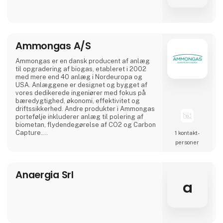
Vi deltager på Agromek 2026
veldokumentere
.
Alpuro Breeding
a
Alvan Blanch
Alvan Blanch, en betroet britisk produktions-
og projektingeniørvirksomhed med over 70
års ekspertise, har specialiseret sig i at
designe og levere maskiner til forarbejdning
af landbrugsafgrøder og håndtering af
affaldsmaterialer. Alvan Blanch er anerkendt
for deres enestående kvalitet og innovation
og tilbyder et omfattende produktsortiment,
der omfatter individuelle maskiner såvel som