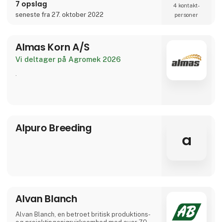
individuelt kundetilpassede løsninger til
vores kunder. Herved kan v
Akson Robotics
Akson Robotics står bag CropUp platformen.
CropUp er et værktøj til at lave nøjagtige
spotsprøjtekort i høj dansk kvalitet. Dette
muliggøres gennem brugen af droner og
kunstig intelligens til lokalisering og
kortlægning af ukrudt, afgrøde og jord i
Direkte
diverse afgrøder. Disse kortlægninger kan
kontakt
bruges til at lave sprøjtekort, der passer til
de forskellige terminaler.
Møde­booking
Kom og mød os i Hal D, stand 3094.
3 kontakt­
personer
Alexandria Engineering Group
a
(AEGroup)