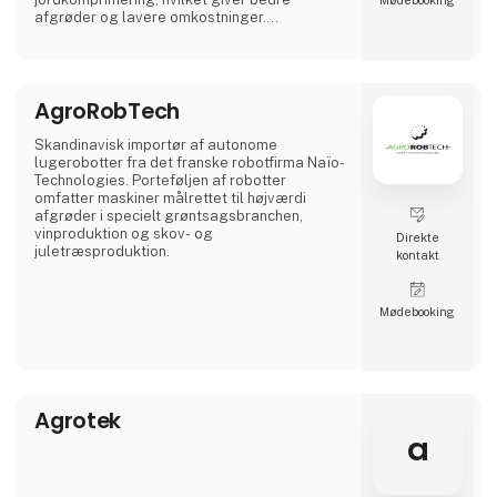
AgroLog
Vi deltager på Agromek 2026
Beskytter verdens høst med innovative
enheder og datadrevne indsigter.
AgroLog er en førende virksomhed inden for
Direkte
landbrugsteknologiindustrien og tilbyder
kontakt
banebrydende løsninger til landmænd,
industrielle kornopbevaringsfaciliteter og
frøproducenter. Vores produktportefølje
omfatter temperatur- og fugtsensorkabler,
Møde­booking
fugtmålere og avanceret software til