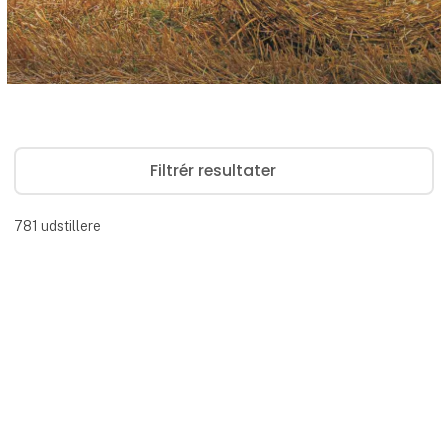
Filtrér resultater
781
udstillere
Knikmops by Auning Traktor
& Maskinværksted A/S
Gebroeders Geens, familievirksomheden bag
de alsidige Rollmops og de multifunktionelle
Knikmops, har designet, udviklet og
fremstillet maskiner og tilbehør i over 30 år
Direkte
nu. Rollmops og Knikmops er lavet som lette,
kontakt
kraftfulde og robuste maskiner, der kan lette
arbejdsbyrden i en lang række forskellige