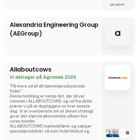
og få en snak om dine muligheder. Vi er
specialister inden for følgende kategorier:
- Strøelse og rode/beskæftigelses materiale
til alle dyregrupper
- Udtørringsprodukter til stibunden
- Strøelse til transport
6 opslag
3 kontakt­
- Problemløsere til klimastald og slagtesvin
seneste fra 9. november 2022
personer
Velkommen indenfor til en uforpligtende snak.
AKA-DanBox A/S
AKA-DanBox udvikler og producerer optimale
boks-, tank-, og afdækningsløsninger til et
utal af anvendelsesområder og brancher
som: Lastbil Specialkøretøj Varevogne
Landbrug & entreprenør Trailer - fra blokvogn
til hobbytrailer m.fl. Alle områder og
Direkte
brancher, der har behov for at udnytte
kontakt
pladsen optimalt, kan skabe værdi gennem
vores omfattende kompetence til at opbygge
individuelt formede opbevaringsbokse, tanke
til væsker, afdækning, m.m. Fra standard- til
skræddersyede løsninger Udover vores
3 kontakt­
produktion af standardprodukter har vi
specialiseret os i at udvikle og fremstille
personer