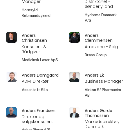
Manager
Distriktchef -
Sønderjylland
Hornsyld
Hydrema Danmark
Købmandsgaard
A/S
Anders
Anders
Christiansen
Clemmensen
Konsulent &
Amazone - Salg
Rådgiver
Brøns Group
Medicinsk Laser ApS
Anders Damgaard
Anders Ek
ADM. Direktør
Business Manager
Assentoft Silo
Virkon S/ Pharmaxim
AB
Anders Frandsen
Anders Garde
Thomassen
Direktør og
salgskonsulent
Markedsdirektør,
Danmark
Anker Bjerre A/S