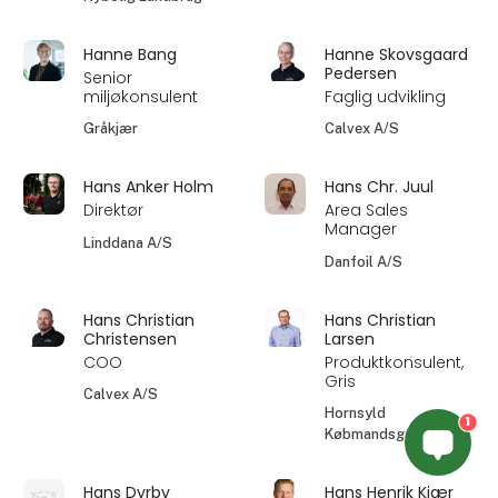
Hanne Bang
Hanne Skovsgaard
Pedersen
Senior
miljøkonsulent
Faglig udvikling
Gråkjær
Calvex A/S
Hans Anker Holm
Hans Chr. Juul
Direktør
Area Sales
Manager
Linddana A/S
Danfoil A/S
Hans Christian
Hans Christian
Christensen
Larsen
COO
Produktkonsulent,
Gris
Calvex A/S
Hornsyld
1
Købmandsgaard
Hans Dyrby
Hans Henrik Kjær