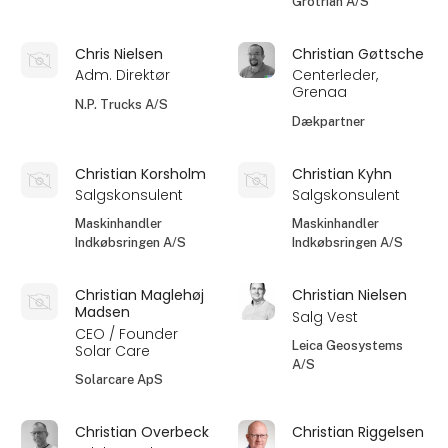
Grotrian A/S
Chris Nielsen
Christian Gøttsche
Adm. Direktør
Centerleder,
Grenaa
N.P. Trucks A/S
Dækpartner
Christian Korsholm
Christian Kyhn
Salgskonsulent
Salgskonsulent
Maskinhandler
Maskinhandler
Indkøbsringen A/S
Indkøbsringen A/S
Christian Maglehøj
Christian Nielsen
Madsen
Salg Vest
CEO / Founder
Leica Geosystems
Solar Care
A/S
Solarcare ApS
Christian Overbeck
Christian Riggelsen