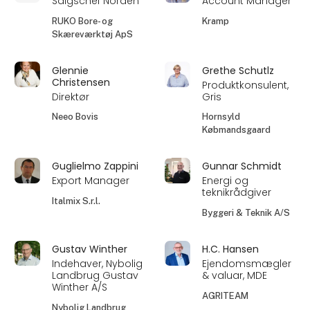
Salgschef Norden
Account Manager
RUKO Bore- og
Kramp
Skæreværktøj ApS
Glennie
Grethe Schutlz
Christensen
Produktkonsulent,
Direktør
Gris
Neeo Bovis
Hornsyld
Købmandsgaard
Guglielmo Zappini
Gunnar Schmidt
Export Manager
Energi og
teknikrådgiver
Italmix S.r.l.
Byggeri & Teknik A/S
Gustav Winther
H.C. Hansen
Indehaver, Nybolig
Ejendomsmægler
Landbrug Gustav
& valuar, MDE
Winther A/S
AGRITEAM
Nybolig Landbrug