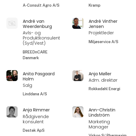
A-Consult Agro A/S
Kramp
André van
André Vinther
Weerdenburg
Jensen
Avls- og
Projektleder
Produktkonsulent
Miljøservice A/S
(Syd/Vest)
BREEDnCARE
Danmark
Anita Pasgaard
Anja Møller
Holm
Adm. direktør
Salg
Rokkedahl Energi
Linddana A/S
Anja Rimmer
Ann-Christin
Lindström
Rådgivende
konsulent
Marketing
Manager
Destek ApS
Virkon S/ Pharmaxim