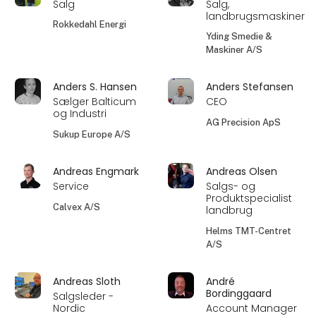
Salg
Salg,
landbrugsmaskiner
Rokkedahl Energi
Yding Smedie &
Maskiner A/S
Anders S. Hansen
Anders Stefansen
Sælger Balticum
CEO
og Industri
AG Precision ApS
Sukup Europe A/S
Andreas Engmark
Andreas Olsen
Service
Salgs- og
Produktspecialist
Calvex A/S
landbrug
Helms TMT-Centret
A/S
Andreas Sloth
André
Bordinggaard
Salgsleder -
Nordic
Account Manager