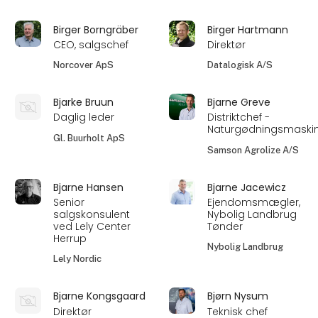
Birger Borngräber
Birger Hartmann
CEO, salgschef
Direktør
Norcover ApS
Datalogisk A/S
Bjarke Bruun
Bjarne Greve
Daglig leder
Distriktchef -
Naturgødningsmaski
Gl. Buurholt ApS
Samson Agrolize A/S
Bjarne Hansen
Bjarne Jacewicz
Senior
Ejendomsmægler,
salgskonsulent
Nybolig Landbrug
ved Lely Center
Tønder
Herrup
Nybolig Landbrug
Lely Nordic
Bjarne Kongsgaard
Bjørn Nysum
Direktør
Teknisk chef