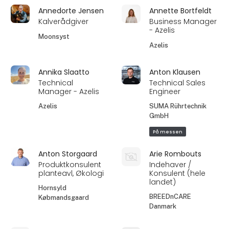
Annedorte Jensen
Annette Bortfeldt
Kalverådgiver
Business Manager
- Azelis
Moonsyst
Azelis
Annika Slaatto
Anton Klausen
Technical
Technical Sales
Manager - Azelis
Engineer
Azelis
SUMA Rührtechnik
GmbH
På messen
Anton Storgaard
Arie Rombouts
Produktkonsulent
Indehaver /
planteavl, Økologi
Konsulent (hele
landet)
Hornsyld
BREEDnCARE
Købmandsgaard
Danmark