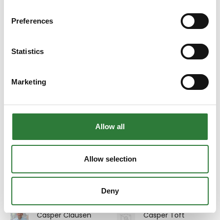
Off-Highway
Linka Energy A/S
(Sjælland, Fyn og
Preferences
Bornholm)
Filterteknik A/S
Statistics
Carsten K.
Carsten Kaldal
Christensen
Direktør
Sælger
Marketing
Woodconstruction
Sønderjylland, Fyn,
A/S
Sjælland og
Bornholm
Sukup Europe A/S
Allow all
Carsten Mouridsen
Carsten Pedersen
Indehaver
Direktør, Software
Allow selection
Engineering
MidtVest Maskiner -
SEGES Innovation
Farmet i Danmark
P/S
Deny
Casper Clausen
Casper Toft