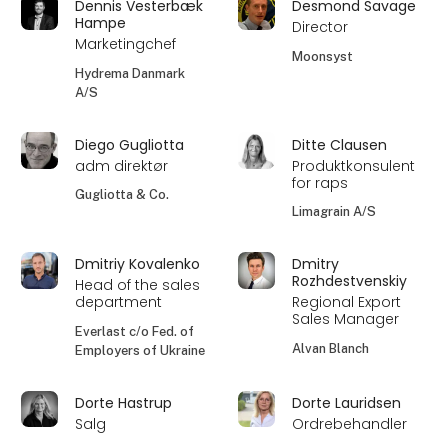
Dennis Vesterbæk
Desmond Savage
Hampe
Director
Marketingchef
Moonsyst
Hydrema Danmark
A/S
Diego Gugliotta
Ditte Clausen
adm direktør
Produktkonsulent
for raps
Gugliotta & Co.
Limagrain A/S
Dmitriy Kovalenko
Dmitry
Rozhdestvenskiy
Head of the sales
department
Regional Export
Sales Manager
Everlast c/o Fed. of
Alvan Blanch
Employers of Ukraine
Dorte Hastrup
Dorte Lauridsen
Salg
Ordrebehandler