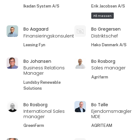
Ikadan System A/S
Erik Jacobsen A/S
På messen
Bo Aagaard
Bo Gregersen
Finansieringskonsulent
Distriktschef
Leasing Fyn
Hako Danmark A/S
Bo Johansen
Bo Rosborg
Business Relations
Sales manager
Manager
Agrifarm
Lundsby Renewable
Solutions
Bo Rosborg
Bo Tølle
International Sales
Ejendomsmægler
manager
MDE
GreenFarm
AGRITEAM