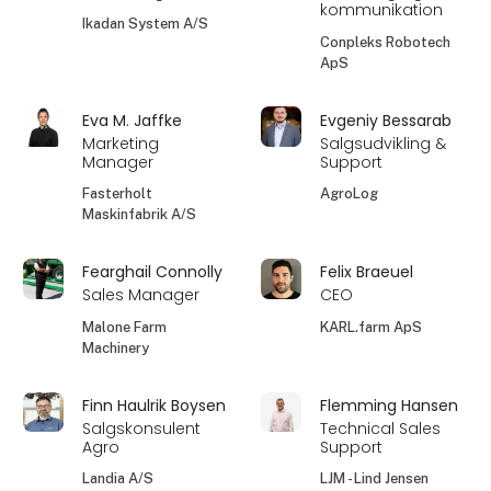
kommunikation
Ikadan System A/S
Conpleks Robotech
ApS
Eva M. Jaffke
Evgeniy Bessarab
Marketing
Salgsudvikling &
Manager
Support
Fasterholt
AgroLog
Maskinfabrik A/S
Fearghail Connolly
Felix Braeuel
Sales Manager
CEO
Malone Farm
KARL.farm ApS
Machinery
Finn Haulrik Boysen
Flemming Hansen
Salgskonsulent
Technical Sales
Agro
Support
Landia A/S
LJM - Lind Jensen