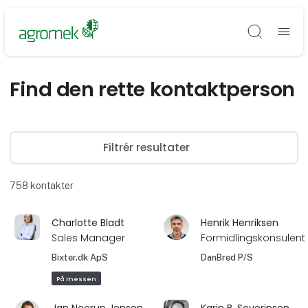
Søg
Find den rette kontaktperson
Filtrér resultater
758
kontakter
Charlotte Bladt
Henrik Henriksen
Sales Manager
Formidlingskonsulent
Bixter.dk ApS
DanBred P/S
På messen