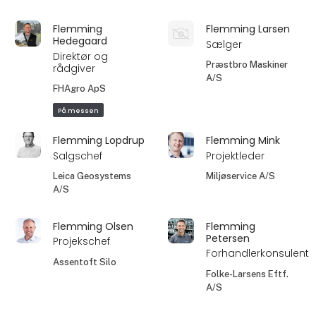
Flemming
Flemming Larsen
Hedegaard
Sælger
Direktør og
Præstbro Maskiner
rådgiver
A/S
FHAgro ApS
På messen
Flemming Lopdrup
Flemming Mink
Salgschef
Projektleder
Leica Geosystems
Miljøservice A/S
A/S
Flemming Olsen
Flemming
Petersen
Projekschef
Forhandlerkonsulent
Assentoft Silo
Folke-Larsens Eftf.
A/S