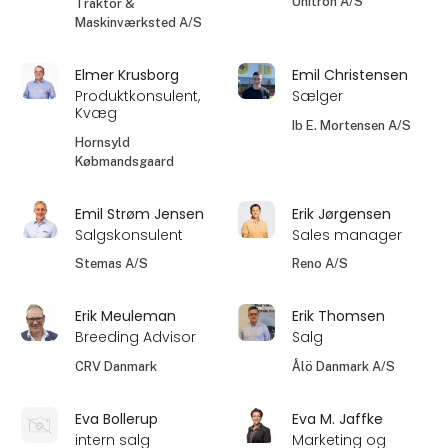
Unitron A/S
Traktor &
Maskinværksted A/S
Elmer Krusborg
Emil Christensen
Produktkonsulent,
Sælger
Kvæg
Ib E. Mortensen A/S
Hornsyld
Købmandsgaard
Emil Strøm Jensen
Erik Jørgensen
Salgskonsulent
Sales manager
Stemas A/S
Reno A/S
Erik Meuleman
Erik Thomsen
Breeding Advisor
Salg
CRV Danmark
Ålö Danmark A/S
Eva Bollerup
Eva M. Jaffke
intern salg
Marketing og