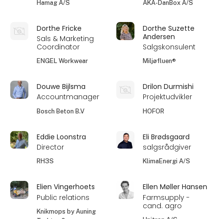
Hamag A/S
AKA-DanBox A/S
Dorthe Fricke
Dorthe Suzette
Andersen
Sals & Marketing
Coordinator
Salgskonsulent
ENGEL Workwear
Miljøfluen®
Douwe Bijlsma
Drilon Durmishi
Accountmanager
Projektudvikler
Bosch Beton B.V
HOFOR
Eddie Loonstra
Eli Brødsgaard
Director
salgsrådgiver
RH3S
KlimaEnergi A/S
Elien Vingerhoets
Ellen Møller Hansen
Public relations
Farmsupply -
cand. agro
Knikmops by Auning