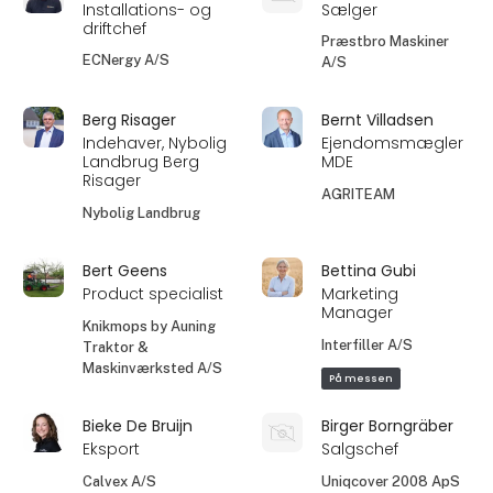
Installations- og
Sælger
driftchef​
Præstbro Maskiner
ECNergy A/S
A/S
Berg Risager
Bernt Villadsen
Indehaver, Nybolig
Ejendomsmægler
Landbrug Berg
MDE
Risager
AGRITEAM
Nybolig Landbrug
Bert Geens
Bettina Gubi
Product specialist
Marketing
Manager
Knikmops by Auning
Interfiller A/S
Traktor &
Maskinværksted A/S
På messen
Bieke De Bruijn
Birger Borngräber
Eksport
Salgschef
Calvex A/S
Uniqcover 2008 ApS