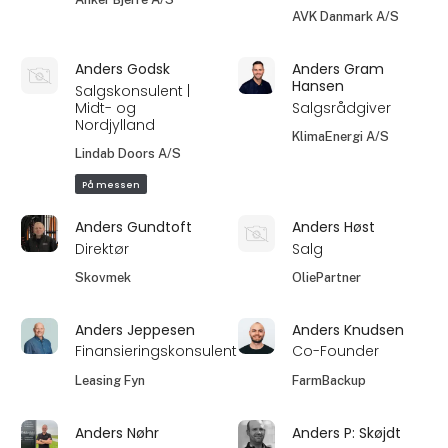
AVK Danmark A/S
Anders Godsk
Anders Gram
Hansen
Salgskonsulent |
Midt- og
Salgsrådgiver
Nordjylland
KlimaEnergi A/S
Lindab Doors A/S
På messen
Anders Gundtoft
Anders Høst
Direktør
Salg
Skovmek
OliePartner
Anders Jeppesen
Anders Knudsen
Finansieringskonsulent
Co-Founder
Leasing Fyn
FarmBackup
Anders Nøhr
Anders P: Skøjdt