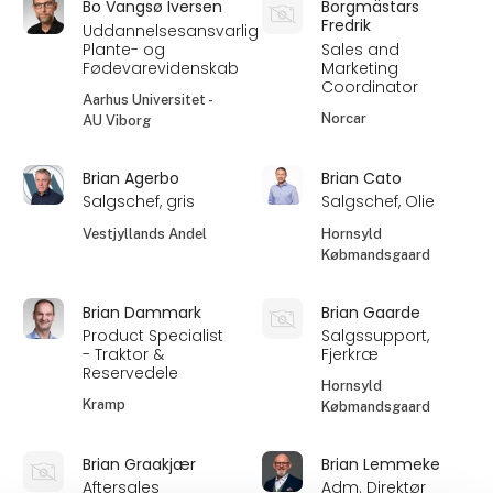
Bo Vangsø Iversen
Borgmästars
Fredrik
Uddannelsesansvarlig
Plante- og
Sales and
Fødevarevidenskab
Marketing
Coordinator
Aarhus Universitet -
Norcar
AU Viborg
Brian Agerbo
Brian Cato
Salgschef, gris
Salgschef, Olie
Vestjyllands Andel
Hornsyld
Købmandsgaard
Brian Dammark
Brian Gaarde
Product Specialist
Salgssupport,
- Traktor &
Fjerkræ
Reservedele
Hornsyld
Kramp
Købmandsgaard
Brian Graakjær
Brian Lemmeke
Aftersales
Adm. Direktør