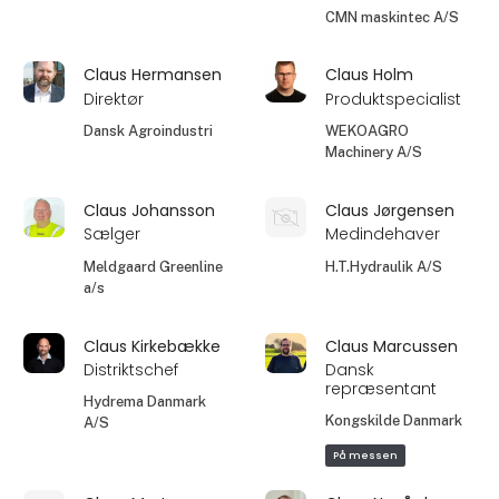
CMN maskintec A/S
Claus Hermansen
Claus Holm
Direktør
Produktspecialist
Dansk Agroindustri
WEKOAGRO
Machinery A/S
Claus Johansson
Claus Jørgensen
Sælger
Medindehaver
Meldgaard Greenline
H.T.Hydraulik A/S
a/s
Claus Kirkebække
Claus Marcussen
Distriktschef
Dansk
repræsentant
Hydrema Danmark
Kongskilde Danmark
A/S
På messen