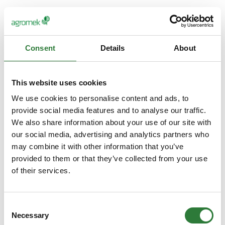
Linddana A/S
Filterteknik A/S
Brian Løjngaard
Brian Pedersen
Consent
Details
About
Distriktschef
Bestyrelsesformand
Hydrema Danmark
Linka Energy A/S
A/S
This website uses cookies
We use cookies to personalise content and ads, to
Brian Pedersen
Brian Quist
CEO
Indehaver
provide social media features and to analyse our traffic.
We also share information about your use of our site with
Calvex A/S
TL Outdoor ApS
our social media, advertising and analytics partners who
may combine it with other information that you’ve
Brian Sandfeld
Britta Lessow
provided to them or that they’ve collected from your use
Sælger
Projektleder
of their services.
Brdr. Holst Sørensen
UNISON Energy
A/S
Partner
Consent
Carsten Dahl
Carsten Folkersen
Necessary
Selection
Projektingeniør
Salgskonsulent -