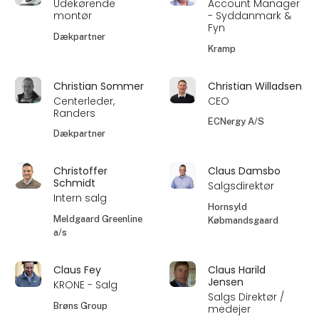
Udekørende
Account Manager
montør
- Syddanmark &
Fyn
Dækpartner
Kramp
Christian Sommer
Christian Willadsen
Centerleder,
CEO
Randers
ECNergy A/S
Dækpartner
Christoffer
Claus Damsbo
Schmidt
Salgsdirektør
Intern salg
Hornsyld
Meldgaard Greenline
Købmandsgaard
a/s
Claus Fey
Claus Harild
Jensen
KRONE - Salg
Salgs Direktør /
Brøns Group
medejer