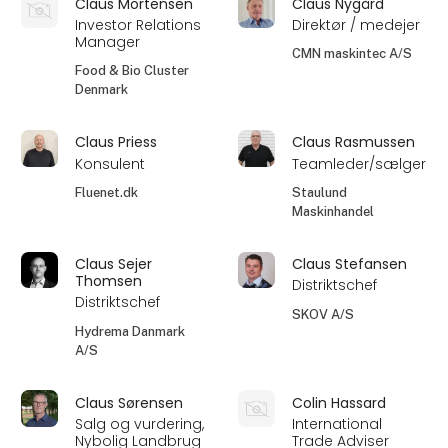
Claus Mortensen
Claus Nygård
Investor Relations
Direktør / medejer
Manager
CMN maskintec A/S
Food & Bio Cluster
Denmark
Claus Priess
Claus Rasmussen
Konsulent
Teamleder/sælger
Fluenet.dk
Staulund
Maskinhandel
Claus Sejer
Claus Stefansen
Thomsen
Distriktschef
Distriktschef
SKOV A/S
Hydrema Danmark
A/S
Claus Sørensen
Colin Hassard
Salg og vurdering,
International
Nybolig Landbrug
Trade Adviser