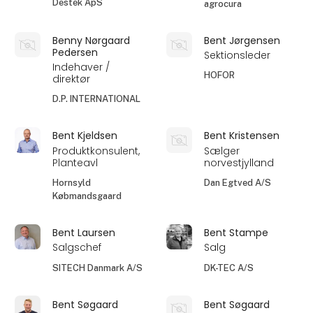
Destek ApS
agrocura
Benny Nørgaard
Bent Jørgensen
Pedersen
Sektionsleder
Indehaver /
HOFOR
direktør
D.P. INTERNATIONAL
Bent Kjeldsen
Bent Kristensen
Produktkonsulent,
Sælger
Planteavl
norvestjylland
Hornsyld
Dan Egtved A/S
Købmandsgaard
Bent Laursen
Bent Stampe
Salgschef
Salg
SITECH Danmark A/S
DK-TEC A/S
Bent Søgaard
Bent Søgaard