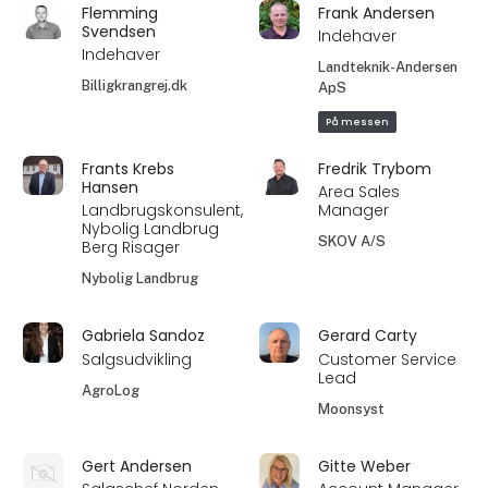
Flemming
Frank Andersen
Svendsen
Indehaver
Indehaver
Landteknik-Andersen
Billigkrangrej.dk
ApS
På messen
Frants Krebs
Fredrik Trybom
Hansen
Area Sales
Landbrugskonsulent,
Manager
Nybolig Landbrug
SKOV A/S
Berg Risager
Nybolig Landbrug
Gabriela Sandoz
Gerard Carty
Salgsudvikling
Customer Service
Lead
AgroLog
Moonsyst
Gert Andersen
Gitte Weber