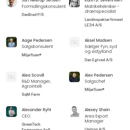
Jan Neerup Jensen
Karin B. Severinsen
Formidlingskonsulent
Matrikeltekniker -
drænspecialist
DanBred P/S
Landinspektørfirmaet
LE34 A/S
Aage Pedersen
Aksel Madsen
Salgskonsulent
Sælger Fyn, syd
og østjylland
Miljøfluen®
Dan Egtved A/S
Alea Scovill
Alex Pedersen
R&D Manager,
Salgschef
Agrointelli
Miljøfluen®
SqM-Farm
Alexander Ryhl
Alexey Shein
CEO
Area Export
Manager
GreenTech
Unitron A/S
Engineering ApS