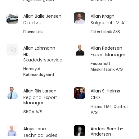
Allan Balle Jensen
Allan Kragh
Direktør.
Salgschef | MLA1
Fluenet.dk
Filterteknik A/S
Allan Lohmann
Allan Pedersen
HK
Export Manager
Skadedyrsservice
Fasterholt
Hornsyld
Maskinfabrik A/S
Købmandsgaard
Allan Riis Larsen
Allan S. Helms
Regional Export
CEO
Manager
Helms TMT-Centret
SKOV A/S
A/S
Aloys Laue
Anders Bernth-
Andersen
Technical Sales