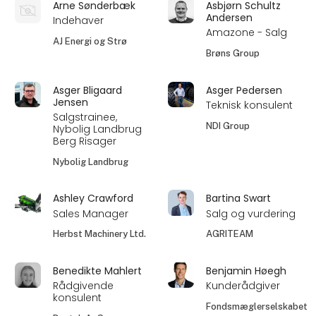
Arne Sønderbæk
Asbjørn Schultz
Andersen
Indehaver
Amazone - Salg
AJ Energi og Strø
Brøns Group
Asger Bligaard
Asger Pedersen
Jensen
Teknisk konsulent
Salgstrainee,
NDI Group
Nybolig Landbrug
Berg Risager
Nybolig Landbrug
Ashley Crawford
Bartina Swart
Sales Manager
Salg og vurdering
Herbst Machinery Ltd.
AGRITEAM
Benedikte Mahlert
Benjamin Høegh
Rådgivende
Kunderådgiver
konsulent
Fondsmæglerselskabet