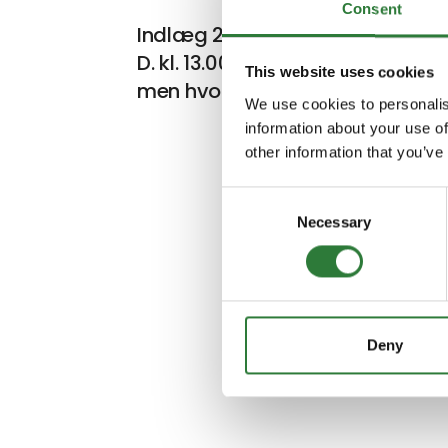
Consent
Indlæg 29.11,Hovedscenen Hal
D. kl. 13.00 - 1 millard træer -
This website uses cookies
men hvordan?
We use cookies to personalis
information about your use of
other information that you’ve
Consent
Necessary
Selection
Deny