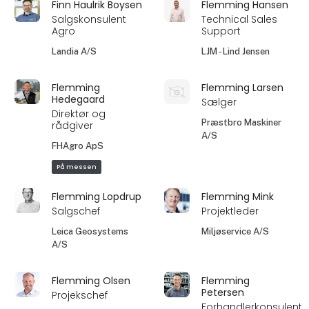
Finn Haulrik Boysen
Flemming Hansen
Salgskonsulent
Technical Sales
Agro
Support
Landia A/S
LJM - Lind Jensen
Flemming
Flemming Larsen
Hedegaard
Sælger
Direktør og
Præstbro Maskiner
rådgiver
A/S
FHAgro ApS
På messen
Flemming Lopdrup
Flemming Mink
Salgschef
Projektleder
Leica Geosystems
Miljøservice A/S
A/S
Flemming Olsen
Flemming
Petersen
Projekschef
Forhandlerkonsulent