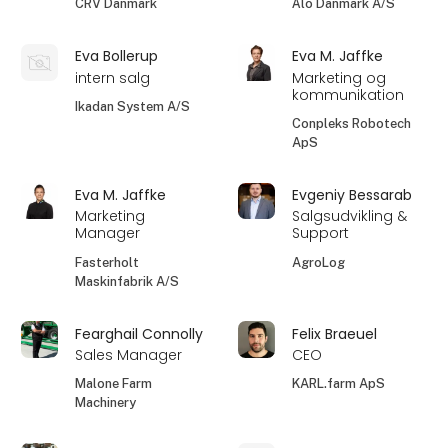
CRV Danmark
Ålö Danmark A/S
Eva Bollerup
Eva M. Jaffke
intern salg
Marketing og
kommunikation
Ikadan System A/S
Conpleks Robotech
ApS
Eva M. Jaffke
Evgeniy Bessarab
Marketing
Salgsudvikling &
Manager
Support
Fasterholt
AgroLog
Maskinfabrik A/S
Fearghail Connolly
Felix Braeuel
Sales Manager
CEO
Malone Farm
KARL.farm ApS
Machinery