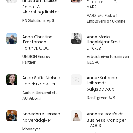
Lindström Nielsen
Director of LLC
Salgs- &
VARZ
Marketingdirektør
VARZ c/o Fed. of
RN Solutions ApS
Employers of Ukraine
Anne Christine
Anne Marie
Tæstensen
Hagelskjær Smit
Partner, COO
Direktør
UNISON Energy
Arbejdsgiverforeningen
Partner
GLS-A
Anne Sofie Nielsen
Anne-Kathrine
Leibrandt
Specialkonsulent
Salgsbackup
Aarhus Universitet -
Dan Egtved A/S
AU Viborg
Annedorte Jensen
Annette Bortfeldt
Kalverådgiver
Business Manager
- Azelis
Moonsyst