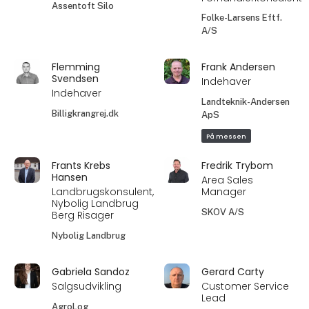
Assentoft Silo
Folke-Larsens Eftf.
A/S
Flemming
Frank Andersen
Svendsen
Indehaver
Indehaver
Landteknik-Andersen
Billigkrangrej.dk
ApS
På messen
Frants Krebs
Fredrik Trybom
Hansen
Area Sales
Landbrugskonsulent,
Manager
Nybolig Landbrug
SKOV A/S
Berg Risager
Nybolig Landbrug
Gabriela Sandoz
Gerard Carty
Salgsudvikling
Customer Service
Lead
AgroLog