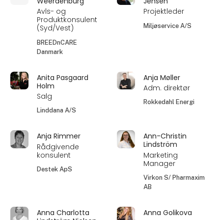
Weerdenburg
Jensen
Avls- og
Projektleder
Produktkonsulent
Miljøservice A/S
(Syd/Vest)
BREEDnCARE
Danmark
Anita Pasgaard
Anja Møller
Holm
Adm. direktør
Salg
Rokkedahl Energi
Linddana A/S
Anja Rimmer
Ann-Christin
Lindström
Rådgivende
konsulent
Marketing
Manager
Destek ApS
Virkon S/ Pharmaxim
AB
Anna Charlotta
Anna Golikova