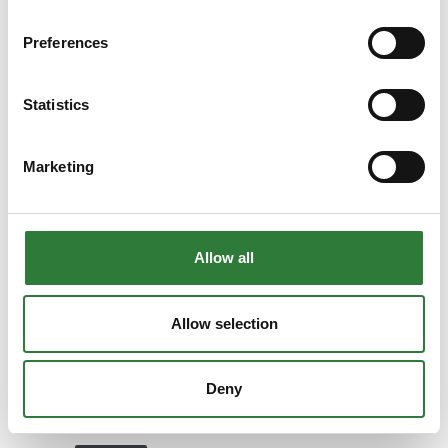
Distriktschef
Bestyrelsesformand
Preferences
Hydrema Danmark
Linka Energy A/S
A/S
Statistics
Brian Pedersen
Brian Quist
CEO
Indehaver
Calvex A/S
TL Outdoor ApS
Marketing
Brian Sandfeld
Britta Lessow
Sælger
Projektleder
Allow all
Brdr. Holst Sørensen
UNISON Energy
A/S
Partner
Allow selection
Camilla Elming
Carsten Dahl
Marketing
Projektingeniør
Consultant
Deny
Linka Energy A/S
SEGES Innovation
P/S