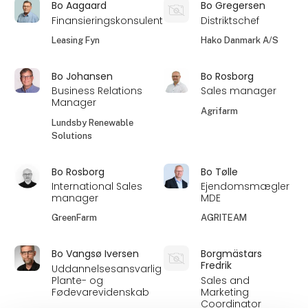
Bo Aagaard
Bo Gregersen
Finansieringskonsulent
Distriktschef
Leasing Fyn
Hako Danmark A/S
Bo Johansen
Bo Rosborg
Business Relations
Sales manager
Manager
Agrifarm
Lundsby Renewable
Solutions
Bo Rosborg
Bo Tølle
International Sales
Ejendomsmægler
manager
MDE
GreenFarm
AGRITEAM
Bo Vangsø Iversen
Borgmästars
Fredrik
Uddannelsesansvarlig
Plante- og
Sales and
Fødevarevidenskab
Marketing
Coordinator