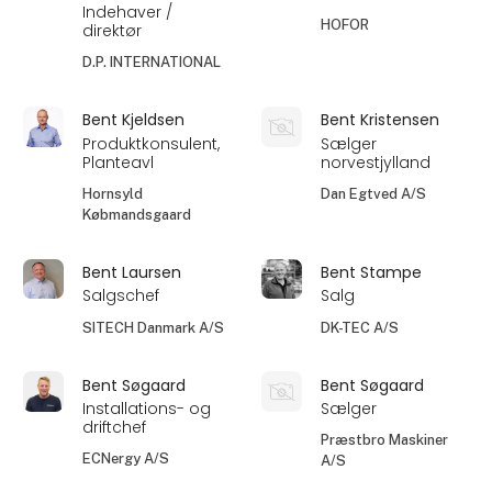
Indehaver /
HOFOR
direktør
D.P. INTERNATIONAL
Bent Kjeldsen
Bent Kristensen
Produktkonsulent,
Sælger
Planteavl
norvestjylland
Hornsyld
Dan Egtved A/S
Købmandsgaard
Bent Laursen
Bent Stampe
Salgschef
Salg
SITECH Danmark A/S
DK-TEC A/S
Bent Søgaard
Bent Søgaard
Installations- og
Sælger
driftchef​
Præstbro Maskiner
ECNergy A/S
A/S