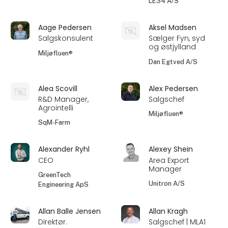
LE34 A/S
Aage Pedersen
Aksel Madsen
Salgskonsulent
Sælger Fyn, syd
og østjylland
Miljøfluen®
Dan Egtved A/S
Alea Scovill
Alex Pedersen
R&D Manager,
Salgschef
Agrointelli
Miljøfluen®
SqM-Farm
Alexander Ryhl
Alexey Shein
CEO
Area Export
Manager
GreenTech
Unitron A/S
Engineering ApS
Allan Balle Jensen
Allan Kragh
Direktør.
Salgschef | MLA1