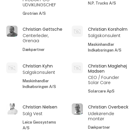
N.P. Trucks A/S
UDVIKLINGSCHEF
Grotrian A/S
Christian Gøttsche
Christian Korsholm
Centerleder,
Salgskonsulent
Grenaa
Maskinhandler
Dækpartner
Indkøbsringen A/S
Christian Kyhn
Christian Maglehøj
Madsen
Salgskonsulent
CEO / Founder
Maskinhandler
Solar Care
Indkøbsringen A/S
Solarcare ApS
Christian Nielsen
Christian Overbeck
Salg Vest
Udekørende
montør
Leica Geosystems
Dækpartner
A/S