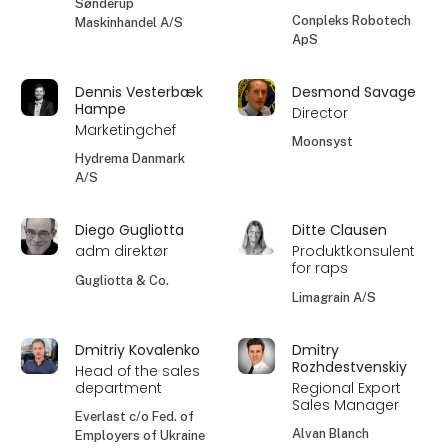
Sønderup
Conpleks Robotech
Maskinhandel A/S
ApS
Dennis Vesterbæk
Desmond Savage
Hampe
Director
Marketingchef
Moonsyst
Hydrema Danmark
A/S
Diego Gugliotta
Ditte Clausen
adm direktør
Produktkonsulent
for raps
Gugliotta & Co.
Limagrain A/S
Dmitriy Kovalenko
Dmitry
Rozhdestvenskiy
Head of the sales
department
Regional Export
Sales Manager
Everlast c/o Fed. of
Alvan Blanch
Employers of Ukraine