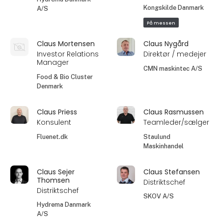
Kongskilde Danmark
A/S
På messen
Claus Mortensen
Claus Nygård
Investor Relations
Direktør / medejer
Manager
CMN maskintec A/S
Food & Bio Cluster
Denmark
Claus Priess
Claus Rasmussen
Konsulent
Teamleder/sælger
Fluenet.dk
Staulund
Maskinhandel
Claus Sejer
Claus Stefansen
Thomsen
Distriktschef
Distriktschef
SKOV A/S
Hydrema Danmark
A/S