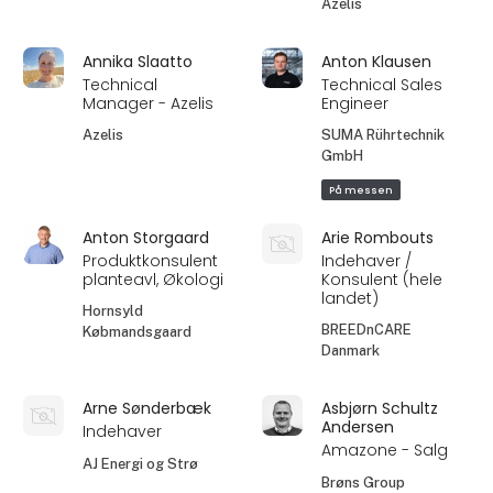
Azelis
Annika Slaatto
Anton Klausen
Technical
Technical Sales
Manager - Azelis
Engineer
Azelis
SUMA Rührtechnik
GmbH
På messen
Anton Storgaard
Arie Rombouts
Produktkonsulent
Indehaver /
planteavl, Økologi
Konsulent (hele
landet)
Hornsyld
BREEDnCARE
Købmandsgaard
Danmark
Arne Sønderbæk
Asbjørn Schultz
Andersen
Indehaver
Amazone - Salg
AJ Energi og Strø
Brøns Group