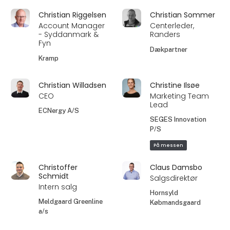
Christian Riggelsen
Christian Sommer
Account Manager
Centerleder,
- Syddanmark &
Randers
Fyn
Dækpartner
Kramp
Christian Willadsen
Christine Ilsøe
CEO
Marketing Team
Lead
ECNergy A/S
SEGES Innovation
P/S
På messen
Christoffer
Claus Damsbo
Schmidt
Salgsdirektør
Intern salg
Hornsyld
Meldgaard Greenline
Købmandsgaard
a/s