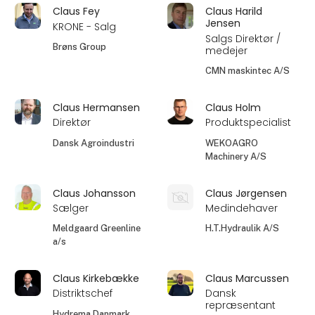
Claus Fey
Claus Harild
Jensen
KRONE - Salg
Salgs Direktør /
Brøns Group
medejer
CMN maskintec A/S
Claus Hermansen
Claus Holm
Direktør
Produktspecialist
Dansk Agroindustri
WEKOAGRO
Machinery A/S
Claus Johansson
Claus Jørgensen
Sælger
Medindehaver
Meldgaard Greenline
H.T.Hydraulik A/S
a/s
Claus Kirkebække
Claus Marcussen
Distriktschef
Dansk
repræsentant
Hydrema Danmark