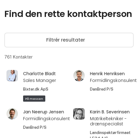
Find den rette kontaktperson
Filtrér resultater
761
Kontakter
Charlotte Bladt
Henrik Henriksen
Sales Manager
Formidlingskonsulent
Bixter.dk ApS
DanBred P/S
På messen
Jan Neerup Jensen
Karin B. Severinsen
Formidlingskonsulent
Matrikeltekniker -
drænspecialist
DanBred P/S
Landinspektørfirmaet