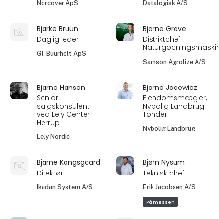
Norcover ApS
Datalogisk A/S
Bjarke Bruun
Bjarne Greve
Daglig leder
Distriktchef -
Naturgødningsmaski
Gl. Buurholt ApS
Samson Agrolize A/S
Bjarne Hansen
Bjarne Jacewicz
Senior
Ejendomsmægler,
salgskonsulent
Nybolig Landbrug
ved Lely Center
Tønder
Herrup
Nybolig Landbrug
Lely Nordic
Bjarne Kongsgaard
Bjørn Nysum
Direktør
Teknisk chef
Ikadan System A/S
Erik Jacobsen A/S
På messen