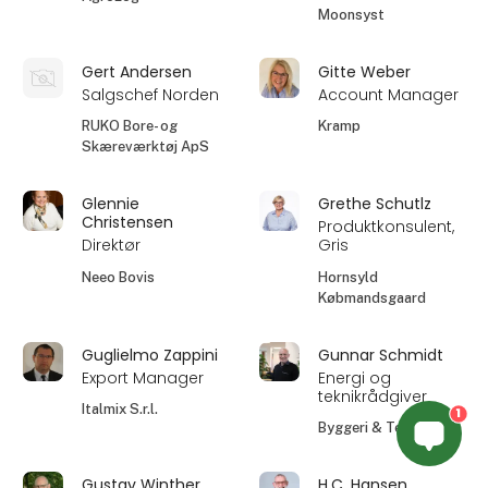
Moonsyst
Gert Andersen
Gitte Weber
Salgschef Norden
Account Manager
RUKO Bore- og
Kramp
Skæreværktøj ApS
Glennie
Grethe Schutlz
Christensen
Produktkonsulent,
Direktør
Gris
Neeo Bovis
Hornsyld
Købmandsgaard
Guglielmo Zappini
Gunnar Schmidt
Export Manager
Energi og
teknikrådgiver
Italmix S.r.l.
1
Byggeri & Teknik A/S
Gustav Winther
H.C. Hansen