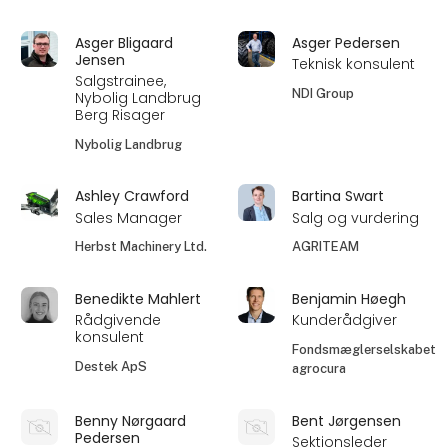
Asger Bligaard
Asger Pedersen
Jensen
Teknisk konsulent
Salgstrainee,
NDI Group
Nybolig Landbrug
Berg Risager
Nybolig Landbrug
Ashley Crawford
Bartina Swart
Sales Manager
Salg og vurdering
Herbst Machinery Ltd.
AGRITEAM
Benedikte Mahlert
Benjamin Høegh
Rådgivende
Kunderådgiver
konsulent
Fondsmæglerselskabet
Destek ApS
agrocura
Benny Nørgaard
Bent Jørgensen
Pedersen
Sektionsleder