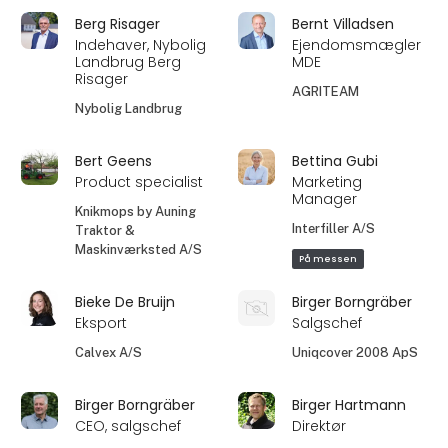
Berg Risager
Bernt Villadsen
Indehaver, Nybolig
Ejendomsmægler
Landbrug Berg
MDE
Risager
AGRITEAM
Nybolig Landbrug
Bert Geens
Bettina Gubi
Product specialist
Marketing
Manager
Knikmops by Auning
Interfiller A/S
Traktor &
Maskinværksted A/S
På messen
Bieke De Bruijn
Birger Borngräber
Eksport
Salgschef
Calvex A/S
Uniqcover 2008 ApS
Birger Borngräber
Birger Hartmann
CEO, salgschef
Direktør