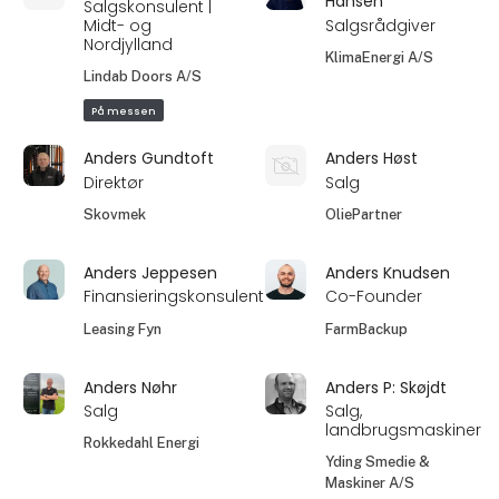
Hansen
Salgskonsulent |
Midt- og
Salgsrådgiver
Nordjylland
KlimaEnergi A/S
Lindab Doors A/S
På messen
Anders Gundtoft
Anders Høst
Direktør
Salg
Skovmek
OliePartner
Anders Jeppesen
Anders Knudsen
Finansieringskonsulent
Co-Founder
Leasing Fyn
FarmBackup
Anders Nøhr
Anders P: Skøjdt
Salg
Salg,
landbrugsmaskiner
Rokkedahl Energi
Yding Smedie &
Maskiner A/S