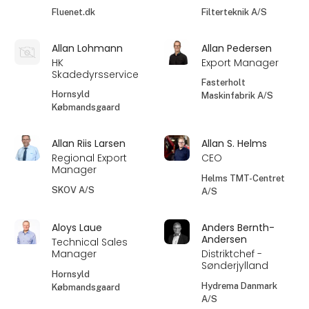
Fluenet.dk
Filterteknik A/S
Allan Lohmann
Allan Pedersen
HK
Export Manager
Skadedyrsservice
Fasterholt
Hornsyld
Maskinfabrik A/S
Købmandsgaard
Allan Riis Larsen
Allan S. Helms
Regional Export
CEO
Manager
Helms TMT-Centret
SKOV A/S
A/S
Aloys Laue
Anders Bernth-
Andersen
Technical Sales
Manager
Distriktchef -
Sønderjylland
Hornsyld
Hydrema Danmark
Købmandsgaard
A/S