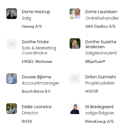
Dorte Hastrup
Dorte Lauridsen
Salg
Ordrebehandler
Hamag A/S
AKA-DanBox A/S
Dorthe Fricke
Dorthe Suzette
Andersen
Sals & Marketing
Coordinator
Salgskonsulent
ENGEL Workwear
Miljøfluen®
Douwe Bijlsma
Drilon Durmishi
Accountmanager
Projektudvikler
Bosch Beton B.V
HOFOR
Eddie Loonstra
Eli Brødsgaard
Director
salgsrådgiver
RH3S
KlimaEnergi A/S