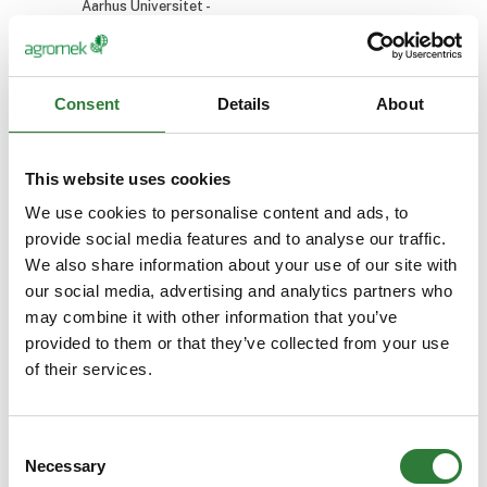
Aarhus Universitet -
Norcar
AU Viborg
Brian Agerbo
Brian Cato
Consent
Details
About
Salgschef, gris
Salgschef, Olie
Vestjyllands Andel
Hornsyld
Købmandsgaard
This website uses cookies
We use cookies to personalise content and ads, to
Brian Dammark
Brian Gaarde
Product Specialist
Salgssupport,
provide social media features and to analyse our traffic.
- Traktor &
Fjerkræ
We also share information about your use of our site with
Reservedele
Hornsyld
our social media, advertising and analytics partners who
Kramp
Købmandsgaard
may combine it with other information that you’ve
provided to them or that they’ve collected from your use
Brian Graakjær
Brian Lemmeke
of their services.
Aftersales
Adm. Direktør
Linddana A/S
Filterteknik A/S
Consent
Necessary
Selection
Brian Løjngaard
Brian Pedersen