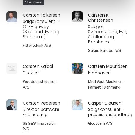
På messen
Carsten Folkersen
Carsten K.
Christensen
Salgskonsulent -
Off-Highway
Sælger
(Sjælland, Fyn og
Sønderjylland, Fyn,
Bornholm)
Sjælland og
Bornholm
Filterteknik A/S
Sukup Europe A/S
Carsten Kaldal
Carsten Mouridsen
Direktør
Indehaver
Woodconstruction
MidtVest Maskiner -
A/S
Farmet i Danmark
Carsten Pedersen
Casper Clausen
Direktør, Software
Salgskonsulent -
Engineering
præcisionslandbrug
SEGES Innovation
Geoteam A/S
P/S