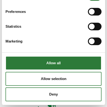
indvejning
- NIR på Finsnitter
- NIR til Gyllehåndtering
Preferences
Se profil
Statistics
Marketing
Allow all
Allow selection
Deny