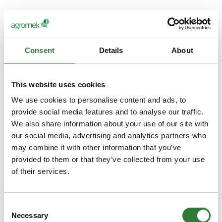
Consent
Details
About
This website uses cookies
We use cookies to personalise content and ads, to
provide social media features and to analyse our traffic.
We also share information about your use of our site with
our social media, advertising and analytics partners who
Produktet er tilføjet af:
may combine it with other information that you’ve
Foderteknik
provided to them or that they’ve collected from your use
of their services.
Leverandør af løsninger til præcisionslandbrug.
- Vejesystemer til foder blandere
- Tablet baserede løsninger til fodring, høst og
gyllehåndtering
Consent
- NIR-systemer til online korrektion af fodermidler under
Necessary
Selection