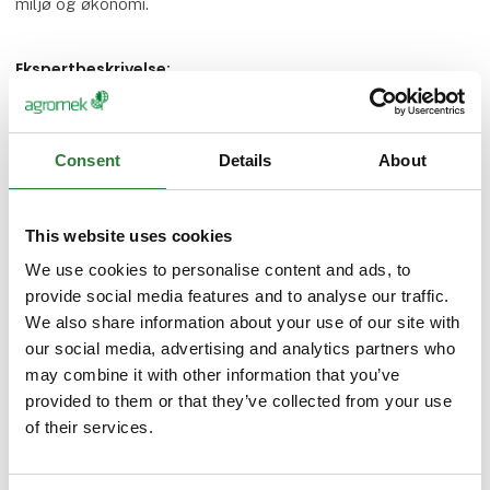
miljø og økonomi.
Ekspertbeskrivelse:
"Normalt skal maskinen der lægger kartofler og den
efterfølgende rensning have samme bredde. Den seks-
rækkede variable værktøjsramme til mekanisk rensning og
Consent
Details
About
vækststandsning giver mulighed for at køre uden
synkronisering af de forankørende maskiner. Det øger
kapaciteten væsentligt i kartofler. Det er en stor nyhed, som
This website uses cookies
tildeles tre stjerner / Europæisk nyhed."
We use cookies to personalise content and ads, to
provide social media features and to analyse our traffic.
We also share information about your use of our site with
Kontaktoplysninger:
our social media, advertising and analytics partners who
MSR Plant Technology ApS
may combine it with other information that you’ve
Hindingvej 38, 7700 Thisted
provided to them or that they’ve collected from your use
Tlf: +45 2016 9705
of their services.
Email: msr@msrplanttechnology.dk
Hjemmeside: www.msrplanttechnology.dk