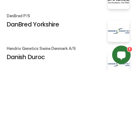
DanBred P/S
DanBred Yorkshire
Hendrix Genetics Swine Denmark A/S
1
Danish Duroc
Hendrix Genetics Swine Denmark A/S
keyboard_arrow_up
Danish Hybrid
Vis flere