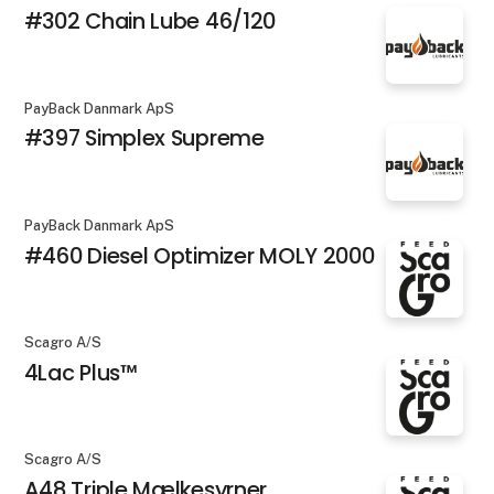
#302 Chain Lube 46/120
PayBack Danmark ApS
#397 Simplex Supreme
PayBack Danmark ApS
#460 Diesel Optimizer MOLY 2000
Scagro A/S
4Lac Plus™
Scagro A/S
A48 Triple Mælkesyrner