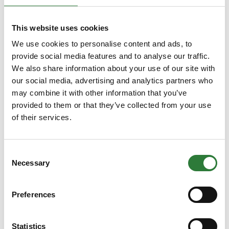
Aminosol
This website uses cookies
Sorring Maskinhandel A/S
We use cookies to personalise content and ads, to
Avant 200-serien
provide social media features and to analyse our traffic.
We also share information about your use of our site with
our social media, advertising and analytics partners who
may combine it with other information that you’ve
Sorring Maskinhandel A/S
provided to them or that they’ve collected from your use
Avant 400-serien
of their services.
Sorring Maskinhandel A/S
Consent
Avant 500-serien
Necessary
Selection
Preferences
Sorring Maskinhandel A/S
Avant 600-serien
Statistics